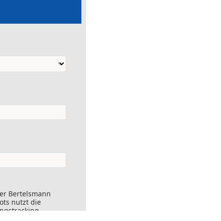
der Bertelsmann
ts nutzt die
ungstracking.
nks angeklickt