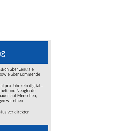
ng
lich über zentrale
ng sowie über kommende
l pro Jahr rein digital ‒
nheit und Neugierde
chauen auf Menschen,
gen wir einen
lusiver direkter