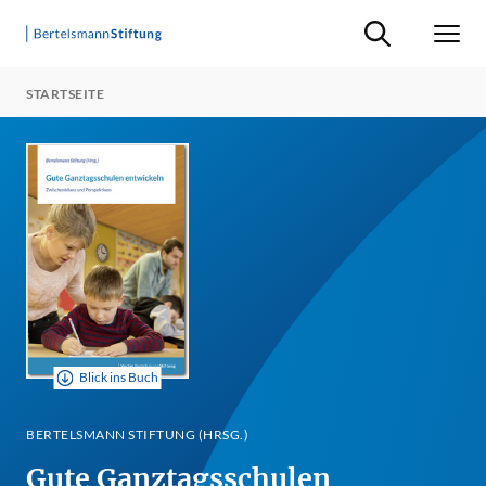
Suche ein-/ausb
Men
STARTSEITE
Blick ins Buch
BERTELSMANN STIFTUNG (HRSG.)
Gute Ganztagsschulen