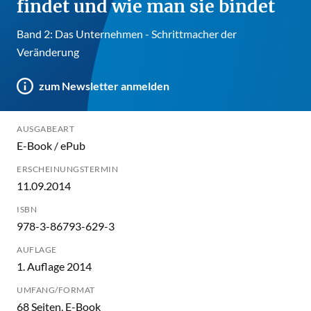
findet und wie man sie bindet
Band 2: Das Unternehmen - Schrittmacher der
Veränderung
zum Newsletter anmelden
AUSGABEART
E-Book / ePub
ERSCHEINUNGSTERMIN
11.09.2014
ISBN
978-3-86793-629-3
AUFLAGE
1. Auflage 2014
UMFANG/FORMAT
68 Seiten, E-Book