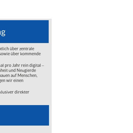
ng
lich über zentrale
ng sowie über kommende
l pro Jahr rein digital ‒
nheit und Neugierde
chauen auf Menschen,
gen wir einen
lusiver direkter