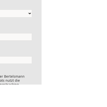
der Bertelsmann
ts nutzt die
ungstracking.
nks angeklickt
ersendet werden.
ft widerrufen