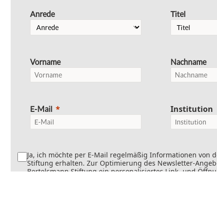
Anrede
Titel
Vorname
Nachname
Institution
E-Mail
Ja, ich möchte per E-Mail regelmäßig Informationen von 
Stiftung erhalten. Zur Optimierung des Newsletter-Angebo
Bertelsmann Stiftung ein personalisiertes Link- und Öffn
Dabei wird erfasst, welche Inhalte geöffnet und welche Li
werden. Die Newsletter können teilweise personalisiert v
Die Einwilligung kann jederzeit mit Wirkung für die Zukun
werden. Weitere Informationen finden Sie in
unseren
Datenschutzinformationen
.