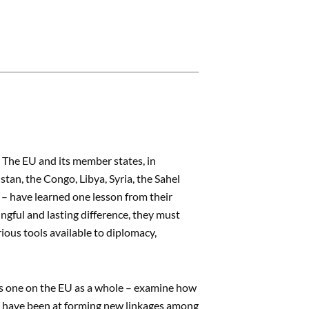
. The EU and its member states, in
istan, the Congo, Libya, Syria, the Sahel
 – have learned one lesson from their
ingful and lasting difference, they must
ous tools available to diplomacy,
as one on the EU as a whole – examine how
es have been at forming new linkages among