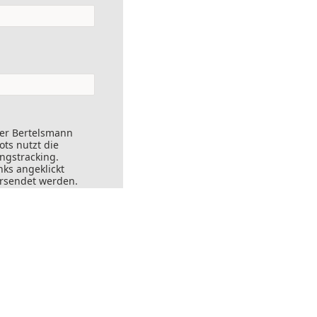
der Bertelsmann
ts nutzt die
ungstracking.
nks angeklickt
ersendet werden.
ft widerrufen