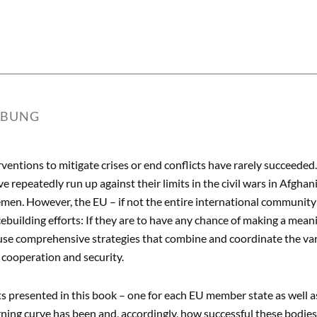
IBUNG
rventions to mitigate crises or end conflicts have rarely succeeded
ve repeatedly run up against their limits in the civil wars in Afghan
men. However, the EU – if not the entire international community
cebuilding efforts: If they are to have any chance of making a mean
se comprehensive strategies that combine and coordinate the vari
cooperation and security.
s presented in this book – one for each EU member state as well 
rning curve has been and, accordingly, how successful these bodi