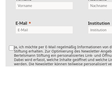
Institution
E-Mail
Ja, ich möchte per E-Mail regelmäßig Informationen von 
Stiftung erhalten. Zur Optimierung des Newsletter-Angebo
Bertelsmann Stiftung ein personalisiertes Link- und Öffn
Dabei wird erfasst, welche Inhalte geöffnet und welche Li
werden. Die Newsletter können teilweise personalisiert v
Die Einwilligung kann jederzeit mit Wirkung für die Zukun
werden. Weitere Informationen finden Sie in
unseren
Datenschutzinformationen
.
Senden