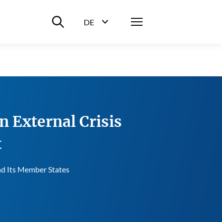
Suche ein-/ausblenden
Menü
DE
Sprachwahl ein-/ausblenden
 External Crisis
t
and Its Member States