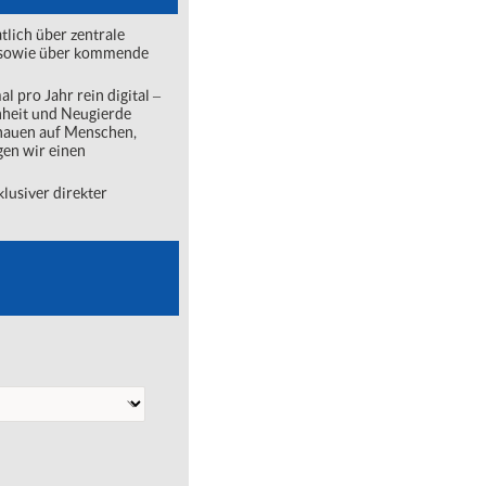
lich über zentrale
ng sowie über kommende
l pro Jahr rein digital ‒
nheit und Neugierde
chauen auf Menschen,
gen wir einen
lusiver direkter