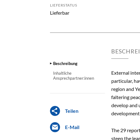
LIEFERSTATUS
Lieferbar
BESCHRE
Beschreibung
External inte
Inhaltliche
Ansprechpartner:innen
particular, ha
region and Ye
faltering pea
develop and u
Teilen
development 
E-Mail
The 29 report
steep the lea