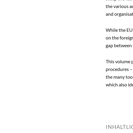
the various a
and organisat
While the EU c
on the foreig
gap between 
This volume 
procedures – 
the many tool
which also id
INHALTL