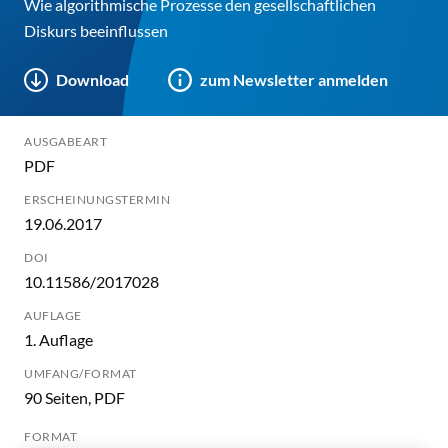
Wie algorithmische Prozesse den gesellschaftlichen
Diskurs beeinflussen
Download
zum Newsletter anmelden
AUSGABEART
PDF
ERSCHEINUNGSTERMIN
19.06.2017
DOI
10.11586/2017028
AUFLAGE
1. Auflage
UMFANG/FORMAT
90 Seiten, PDF
FORMAT