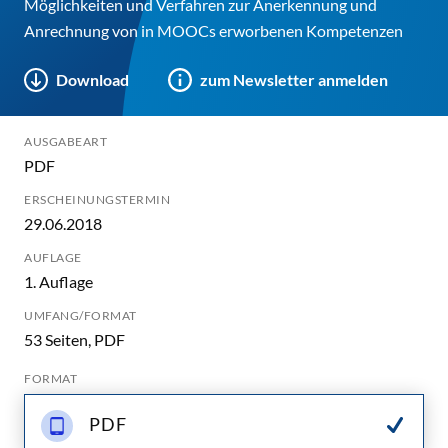
Möglichkeiten und Verfahren zur Anerkennung und
Anrechnung von in MOOCs erworbenen Kompetenzen
Download
zum Newsletter anmelden
AUSGABEART
PDF
ERSCHEINUNGSTERMIN
29.06.2018
AUFLAGE
1. Auflage
UMFANG/FORMAT
53 Seiten, PDF
FORMAT
PDF