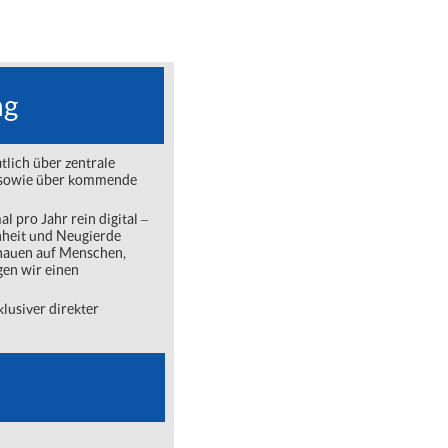
ng
lich über zentrale
ng sowie über kommende
l pro Jahr rein digital ‒
nheit und Neugierde
chauen auf Menschen,
gen wir einen
lusiver direkter