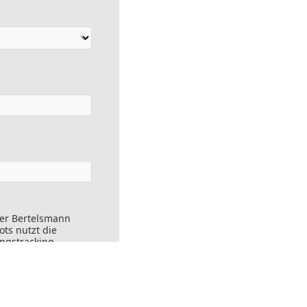
der Bertelsmann
ts nutzt die
ungstracking.
nks angeklickt
ersendet werden.
ft widerrufen