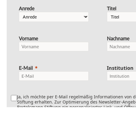
Anrede
Titel
Vorname
Nachname
Institution
E-Mail
Ja, ich möchte per E-Mail regelmäßig Informationen von 
Stiftung erhalten. Zur Optimierung des Newsletter-Angebo
Bertelsmann Stiftung ein personalisiertes Link- und Öffn
Dabei wird erfasst, welche Inhalte geöffnet und welche Li
werden. Die Newsletter können teilweise personalisiert v
Die Einwilligung kann jederzeit mit Wirkung für die Zukun
werden. Weitere Informationen finden Sie in
unseren
Datenschutzinformationen
.