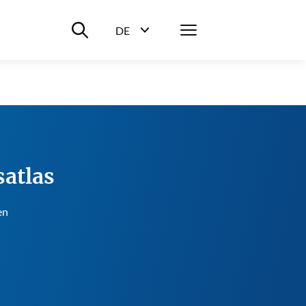
Suche ein-/ausblenden
Menü
DE
Sprachwahl ein-/ausblenden
atlas
en