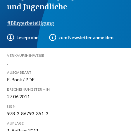
und Jugendliche
#Bürgerbeteiligung
Leseprobe
zum Newsletter anmelden
VERKAUFSHINWEISE
,
AUSGABEART
E-Book / PDF
ERSCHEINUNGSTERMIN
27.06.2011
ISBN
978-3-86793-351-3
AUFLAGE
1. Auflage 2011