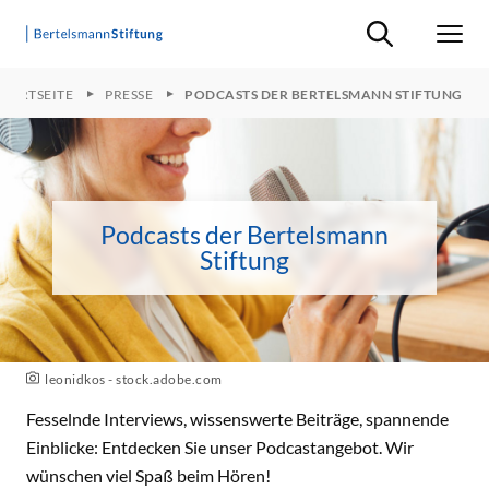
Suche ein-/ausb
Men
STARTSEITE
PRESSE
PODCASTS DER BERTELSMANN STIFTUNG
Podcasts der Bertelsmann
Stiftung
leonidkos - stock.adobe.com
Fesselnde Interviews, wissenswerte Beiträge, spannende
Einblicke: Entdecken Sie unser Podcastangebot. Wir
wünschen viel Spaß beim Hören!