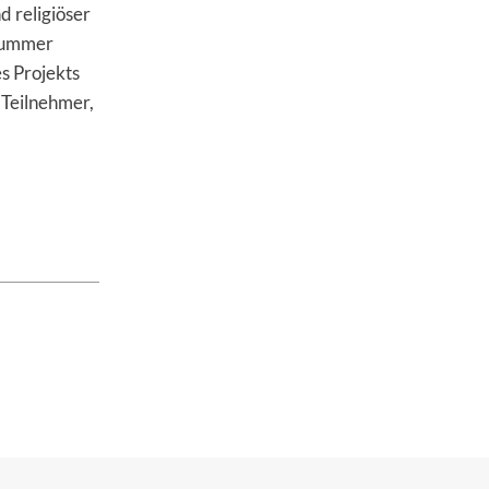
d religiöser
 Summer
s Projekts
 Teilnehmer,