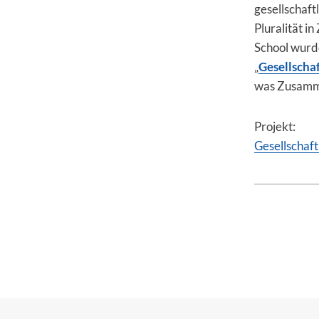
gesellschaft
Pluralität 
School wurd
„
Gesellscha
was Zusammen
Projekt:
Gesellschaf