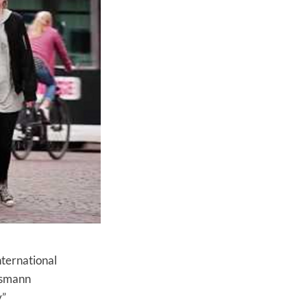
nternational
elsmann
y”