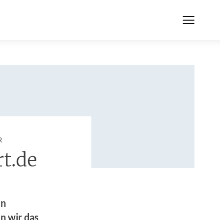
:
R
t.de
en
n wir das