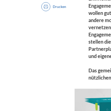
Engagemen
Drucken
wollen gu
andere mo
vernetzen
Engagemen
stellen di
Partnerpla
und eigene
Das gemei
nützlichen