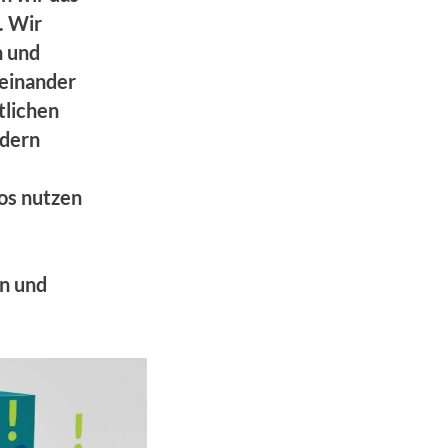
. Wir
n und
teinander
tlichen
ndern
los nutzen
n und