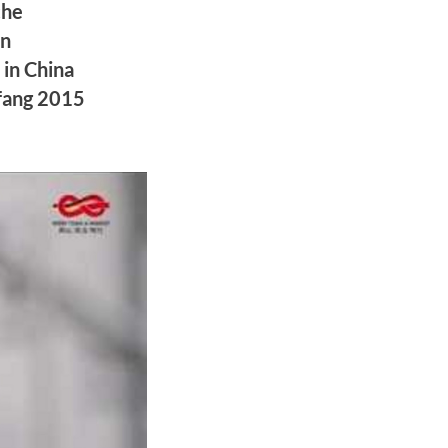
che
in
in China
fang 2015