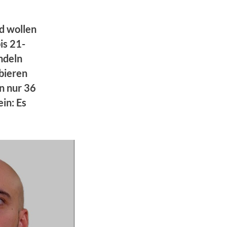
d wollen
is 21-
ndeln
bieren
n nur 36
in: Es