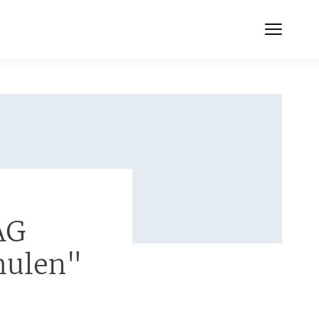
AG
hulen"