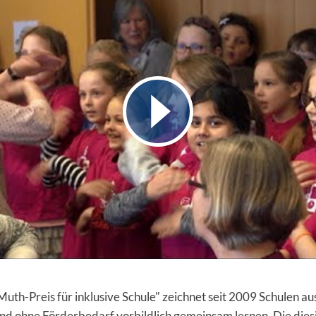
uth-Preis für inklusive Schule" zeichnet seit 2009 Schulen au
nd ohne Förderbedarf vorbildlich gemeinsam lernen. Die dies