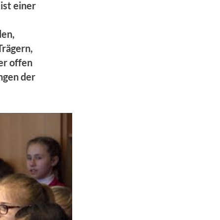
ist einer
len,
Trägern,
er offen
ngen der