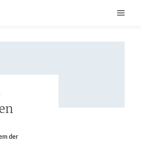
-
en
nem der