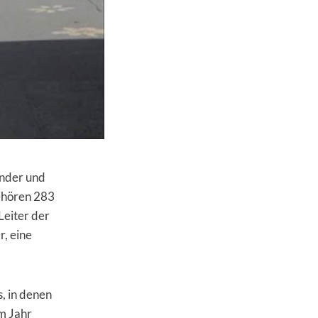
inder und
ehören 283
Leiter der
r, eine
s, in denen
m Jahr