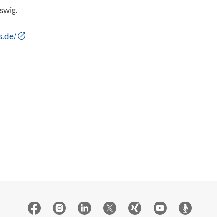
swig.
s.de/