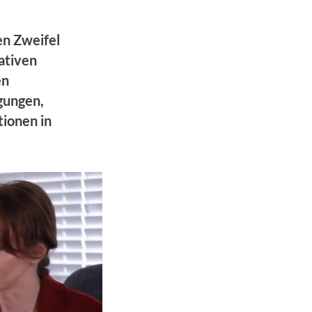
n Zweifel
tativen
en
gungen,
ionen in