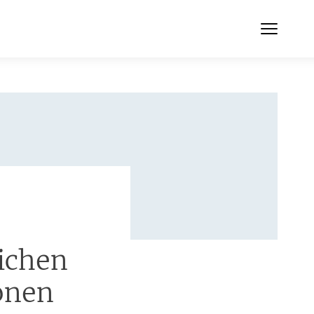
-
ichen
onen