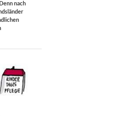
 Denn nach
ndsländer
ndlichen
h
.