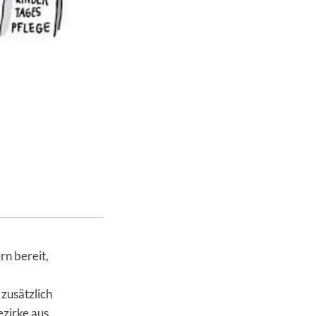
rn bereit,
zusätzlich
zirke aus.