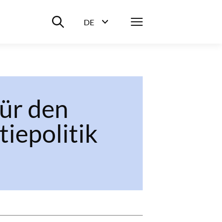
Suche ein-/ausblenden
Menü
DE
Sprachwahl ein-/ausblenden
für den
iepolitik