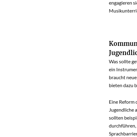
engagieren si
Musikunterric
Kommunen
Jugendlic
Was sollte g
ein Instrume
braucht neue 
bieten dazu 
Eine Reform d
Jugendliche 
sollten beisp
durchführen, 
Sprachbarrier