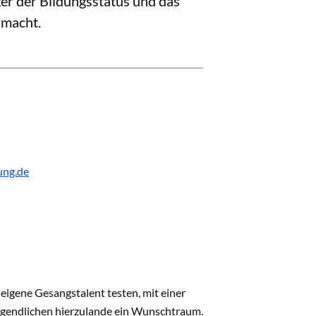
ger der Bildungsstatus und das
 macht.
ung.de
 eigene Gesangstalent testen, mit einer
ugendlichen hierzulande ein Wunschtraum.