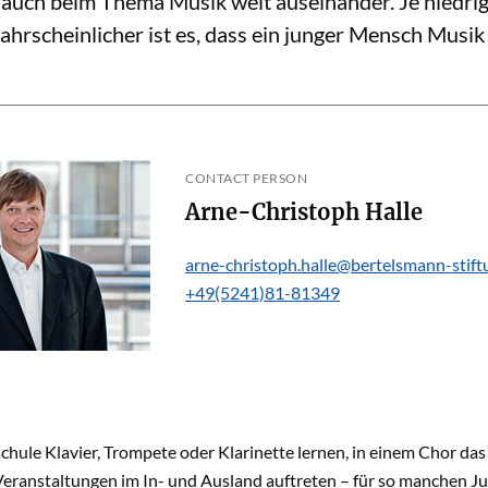
t auch beim Thema Musik weit auseinander. Je niedri
hrscheinlicher ist es, dass ein junger Mensch Musik
CONTACT PERSON
Arne-Christoph Halle
arne-christoph.halle@bertelsmann-stift
+49(5241)81-81349
chule Klavier, Trompete oder Klarinette lernen, in einem Chor das
Veranstaltungen im In- und Ausland auftreten – für so manchen J