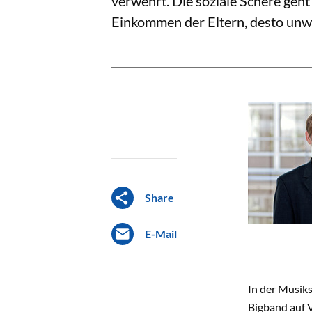
verwehrt. Die soziale Schere geh
Einkommen der Eltern, desto unwa
Share
E-Mail
In der Musiks
Bigband auf 