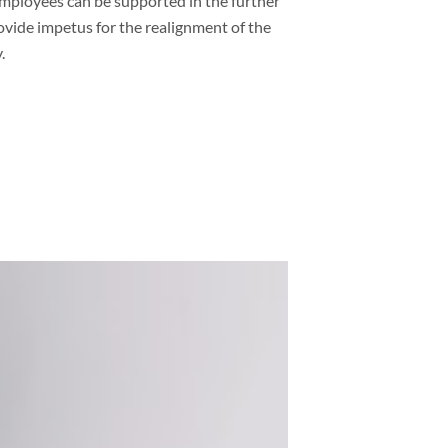
employees can be supported in the further
rovide impetus for the realignment of the
.