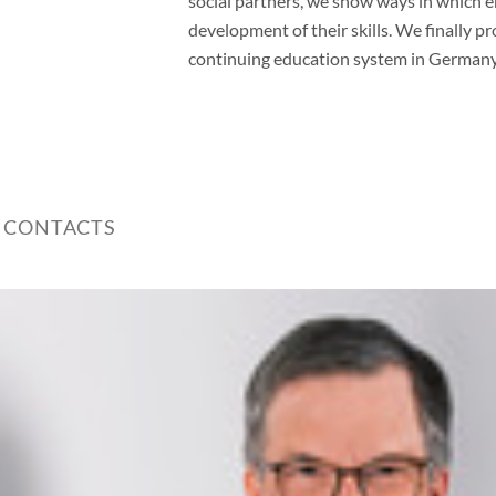
social partners, we show ways in which 
development of their skills. We finally p
continuing education system in Germany
 CONTACTS