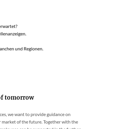
erwartet?
llenanzeigen.
ranchen und Regionen.
of tomorrow
ces, we want to provide guidance on
r market of the future. Together with the