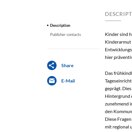
DESCRIP
Description
Kinder sind h
Publisher contacts
Kinderarmut i
Entwicklungs
hier präventi
Share
Das frühkindl
E-Mail
Tageseinricht
geprägt. Dies
Hintergrund 
zunehmend in 
den Kommunen 
Diese Fragen 
mit regional 