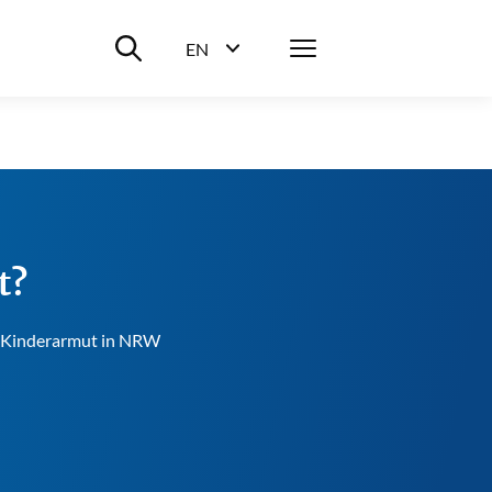
Suche ein-/ausblenden
Menü
EN
Sprachwahl ein-/ausblenden
t?
nd Kinderarmut in NRW