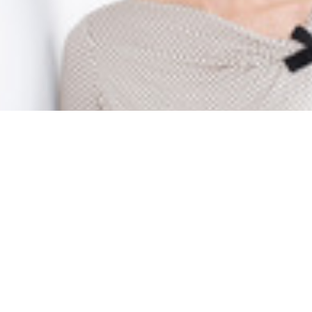
Dr. Regina von Görtz
Director