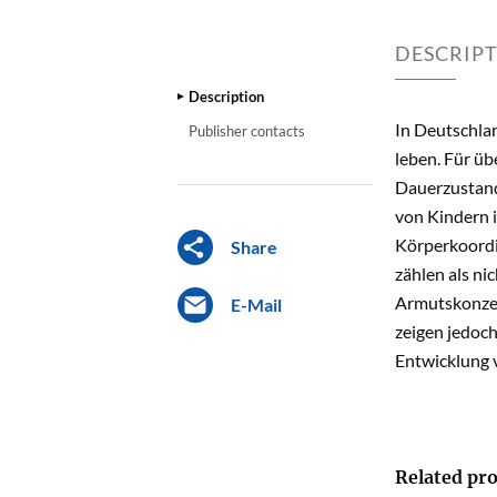
DESCRIP
Description
In Deutschlan
Publisher contacts
leben. Für üb
Dauerzustand.
von Kindern i
Körperkoordi
Share
zählen als ni
Armutskonzen
E-Mail
zeigen jedoch
Entwicklung v
Related pro