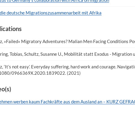
 die deutsche Migrationszusammenarbeit mit Afrika
lications
z, »Failed« Migratory Adventures? Malian Men Facing Conditions Post
ing, Tobias, Schultz, Susanne U., Mobilität statt Exodus - Migration 
, ‘It’s not easy’. Everyday suffering, hard work and courage. Navigat
0.1080/0966369X.2020.1839022. (2021)
o(s)
ehmen werben kaum Fachkräfte aus dem Ausland an – KURZ GEFRAG