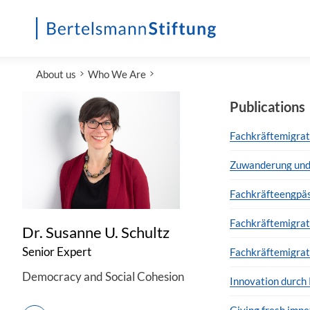
Startseite
About us
Who We Are
Publications
Fachkräftemigra
Zuwanderung und
Fachkräfteengpäs
Fachkräftemigra
:
Dr. Susanne U. Schultz
Senior Expert
Fachkräftemigra
Democracy and Social Cohesion
Innovation durch
Giving fresh impe