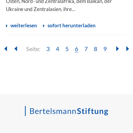
Osten, Nord- und Zentralafrika, dem Balkan, der
Ukraine und Zentralasien, ihre...
weiterlesen
sofort herunterladen
Seite:
Seite:
Seite:
Seite:
Seite:
Seite:
Seite:
Seite:
3
4
5
6
7
8
9