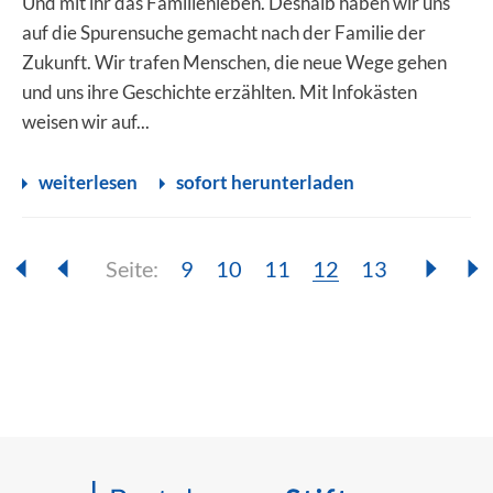
Und mit ihr das Familienleben. Deshalb haben wir uns
auf die Spurensuche gemacht nach der Familie der
Zukunft. Wir trafen Menschen, die neue Wege gehen
und uns ihre Geschichte erzählten. Mit Infokästen
weisen wir auf...
weiterlesen
sofort herunterladen
Seite:
Seite:
Seite:
Seite:
Seite:
Seite:
9
10
11
12
13