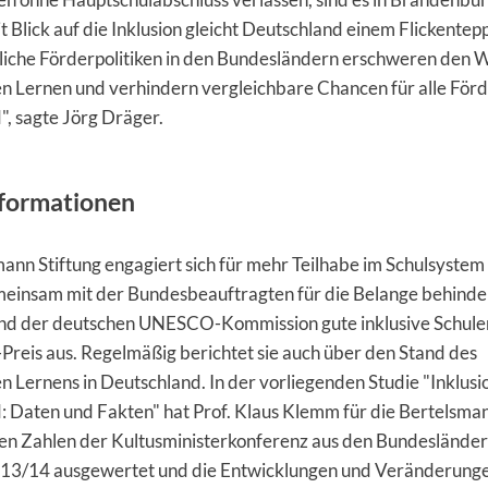
t Blick auf die Inklusion gleicht Deutschland einem Flickentepp
liche Förderpolitiken in den Bundesländern erschweren den
 Lernen und verhindern vergleichbare Chancen für alle Förd
, sagte Jörg Dräger.
formationen
ann Stiftung engagiert sich für mehr Teilhabe im Schulsystem
meinsam mit der Bundesbeauftragten für die Belange behinde
d der deutschen UNESCO-Kommission gute inklusive Schule
reis aus. Regelmäßig berichtet sie auch über den Stand des
Lernens in Deutschland. In der vorliegenden Studie "Inklusio
 Daten und Fakten" hat Prof. Klaus Klemm für die Bertelsman
ten Zahlen der Kultusministerkonferenz aus den Bundesländer
013/14 ausgewertet und die Entwicklungen und Veränderung