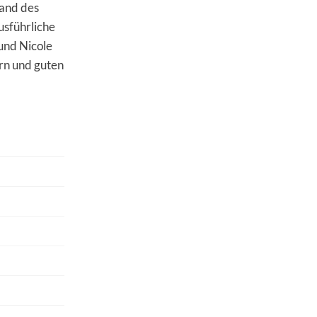
tand des
usführliche
und Nicole
rn und guten