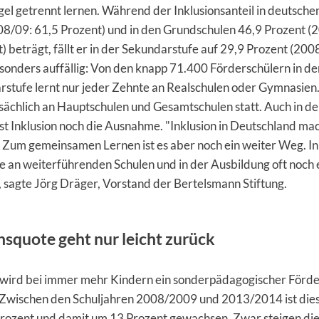
egel getrennt lernen. Während der Inklusionsanteil in deutsche
08/09: 61,5 Prozent) und in den Grundschulen 46,9 Prozent (
) beträgt, fällt er in der Sekundarstufe auf 29,9 Prozent (200
sonders auffällig: Von den knapp 71.400 Förderschülern in de
stufe lernt nur jeder Zehnte an Realschulen oder Gymnasien.
sächlich an Hauptschulen und Gesamtschulen statt. Auch in de
st Inklusion noch die Ausnahme. "Inklusion in Deutschland ma
. Zum gemeinsamen Lernen ist es aber noch ein weiter Weg. Ink
 an weiterführenden Schulen und in der Ausbildung oft noch 
 sagte Jörg Dräger, Vorstand der Bertelsmann Stiftung.
nsquote geht nur leicht zurück
wird bei immer mehr Kindern ein sonderpädagogischer Förd
t. Zwischen den Schuljahren 2008/2009 und 2013/2014 ist die
 Prozent und damit um 13 Prozent gewachsen. Zwar steigen di