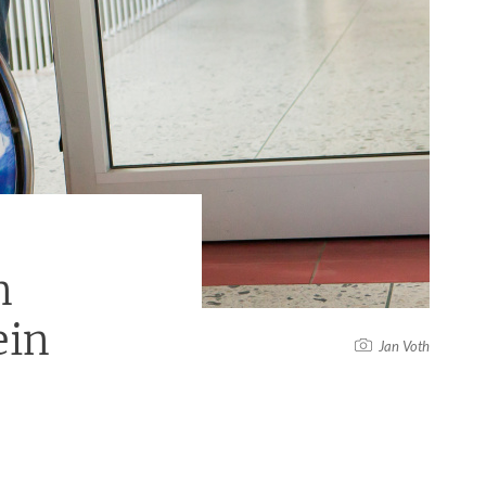
n
ein
Jan Voth