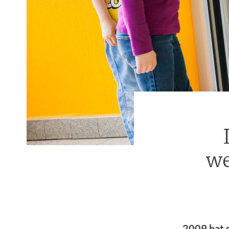
we
2009 hat s