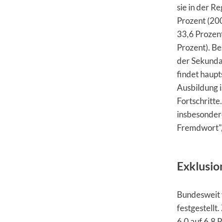
sie in der R
Prozent (20
33,6 Prozent
Prozent). Be
der Sekundar
findet haupt
Ausbildung i
Fortschritte
insbesondere
Fremdwort",
Exklusio
Bundesweit 
festgestell
6,0 auf 6,8