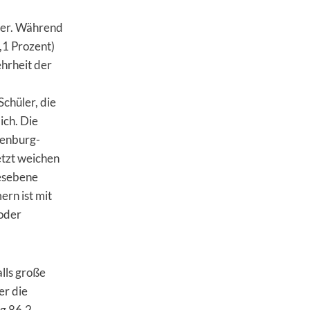
der. Während
,1 Prozent)
ehrheit der
Schüler, die
ich. Die
lenburg-
etzt weichen
desebene
rn ist mit
 oder
lls große
er die
rg 86,2