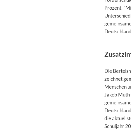
Prozent. "Mi
Unterschied
gemeinsamen
Deutschland"
Zusatzin
Die Bertelsm
zeichnet ge
Menschen un
Jakob Muth-P
gemeinsamen 
Deutschland:
die aktuells
Schuljahr 2