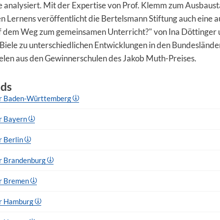
e analysiert. Mit der Expertise von Prof. Klemm zum Ausbaus
Lernens veröffentlicht die Bertelsmann Stiftung auch eine a
f dem Weg zum gemeinsamen Unterricht?" von Ina Döttinger 
Biele zu unterschiedlichen Entwicklungen in den Bundeslände
ielen aus den Gewinnerschulen des Jakob Muth-Preises.
ds
ür Baden-Württemberg
r Bayern
r Berlin
ür Brandenburg
ür Bremen
ür Hamburg