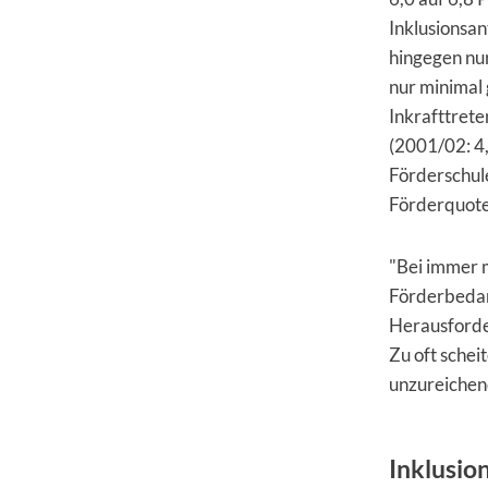
Inklusionsan
hingegen nur
nur minimal 
Inkrafttret
(2001/02: 4,
Förderschule
Förderquote
"Bei immer 
Förderbedarf
Herausforder
Zu oft sche
unzureichend
Inklusio