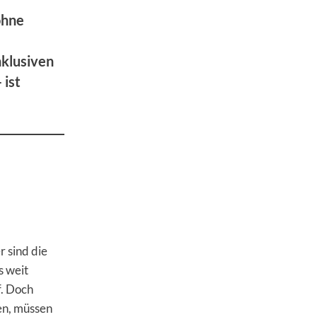
ohne
nklusiven
 ist
r sind die
s weit
f. Doch
en, müssen