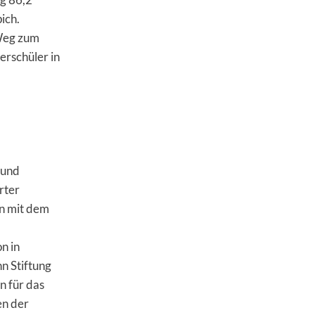
ich.
 Weg zum
erschüler in
 und
rter
n mit dem
n in
n Stiftung
n für das
en der