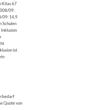
n Kitas 67
2008/09:
8/09: 14,9
n Schulen
 Inklusion
r
cht
lusion ist
ein
erbedarf
se Quote von
e