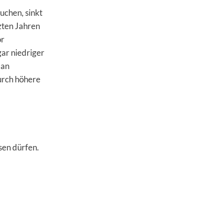
suchen, sinkt
tzten Jahren
or
ar niedriger
 an
durch höhere
sen dürfen.