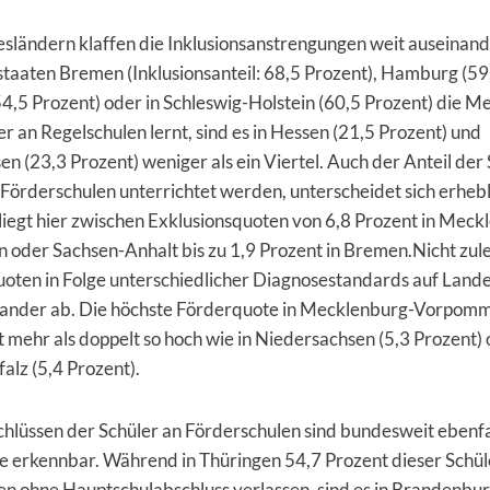
esländern klaffen die Inklusionsanstrengungen weit auseinan
staaten Bremen (Inklusionsanteil: 68,5 Prozent), Hamburg (59
54,5 Prozent) oder in Schleswig-Holstein (60,5 Prozent) die M
r an Regelschulen lernt, sind es in Hessen (21,5 Prozent) und
n (23,3 Prozent) weniger als ein Viertel. Auch der Anteil der 
 Förderschulen unterrichtet werden, unterscheidet sich erhebl
iegt hier zwischen Exklusionsquoten von 6,8 Prozent in Meck
oder Sachsen-Anhalt bis zu 1,9 Prozent in Bremen.
Nicht zul
uoten in Folge unterschiedlicher Diagnosestandards auf Lan
nander ab. Die höchste Förderquote in Mecklenburg-Vorpomme
 mehr als doppelt so hoch wie in Niedersachsen (5,3 Prozent)
alz (5,4 Prozent).
hlüssen der Schüler an Förderschulen sind bundesweit ebenfa
e erkennbar. Während in Thüringen 54,7 Prozent dieser Schül
en ohne Hauptschulabschluss verlassen, sind es in Brandenbu