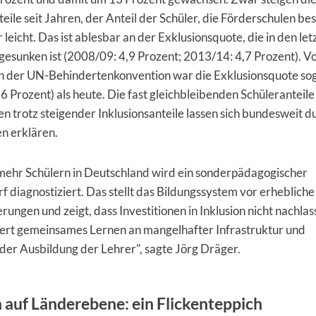
teile seit Jahren, der Anteil der Schüler, die Förderschulen be
 leicht. Das ist ablesbar an der Exklusionsquote, die in den le
gesunken ist (2008/09: 4,9 Prozent; 2013/14: 4,7 Prozent). V
en der UN-Behindertenkonvention war die Exklusionsquote sog
6 Prozent) als heute. Die fast gleichbleibenden Schüleranteile
n trotz steigender Inklusionsanteile lassen sich bundesweit 
n erklären.
mehr Schülern in Deutschland wird ein sonderpädagogischer
 diagnostiziert. Das stellt das Bildungssystem vor erhebliche
ungen und zeigt, dass Investitionen in Inklusion nicht nachlas
itert gemeinsames Lernen an mangelhafter Infrastruktur und
er Ausbildung der Lehrer", sagte Jörg Dräger.
n auf Länderebene: ein Flickenteppich