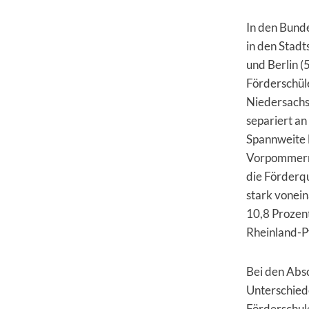
In den Bund
in den Stadt
und Berlin (
Förderschüle
Niedersachse
separiert an
Spannweite l
Vorpommern 
die Förderq
stark vonei
10,8 Prozent
Rheinland-Pf
Bei den Absc
Unterschied
Förderschul