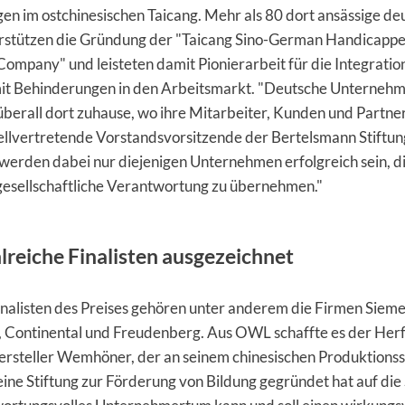
n im ostchinesischen Taicang. Mehr als 80 dort ansässige de
rstützen die Gründung der "Taicang Sino-German Handicapp
ompany" und leisteten damit Pionierarbeit für die Integratio
t Behinderungen in den Arbeitsmarkt. "Deutsche Unternehm
berall dort zuhause, wo ihre Mitarbeiter, Kunden und Partner 
ellvertretende Vorstandsvorsitzende der Bertelsmann Stiftun
 werden dabei nur diejenigen Unternehmen erfolgreich sein, d
 gesellschaftliche Verantwortung zu übernehmen."
lreiche Finalisten ausgezeichnet
nalisten des Preises gehören unter anderem die Firmen Sieme
 Continental und Freudenberg. Aus OWL schaffte es der Her
rsteller Wemhöner, der an seinem chinesischen Produktions
ne Stiftung zur Förderung von Bildung gegründet hat auf die S