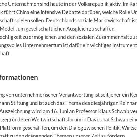
che Unternehmen sind heute in der Volksrepublik aktiv. Im R
ik führt China eine intensive Debatte darüber, welche Rolle 
schaft spielen sollen. Deutschlands soziale Marktwirtschaft ist 
 Modell, um gesellschaftlichen Ausgleich zu schaffen,
chtigkeit zu ermöglichen und den sozialen Zusammenhalt zu 
ngsvolles Unternehmertum ist dafür ein wichtiges Instrument 
haft.
formationen
g von unternehmerischer Verantwortung ist seit jeher ein Ke
mann Stiftung und ist auch das Thema des diesjährigen Reinh
 Auszeichnung wird am 16. Juni an Professor Klaus Schwab ve
 gegründeten Weltwirtschaftsforum in Davos hat Schwab ein
 Plattform geschaf-fen, um den Dialog zwischen Politik, Wirts
chaft zu den drängenden Themen unserer Zeit zu fördern.