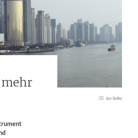
n mehr
Jan Siefke
strument
und