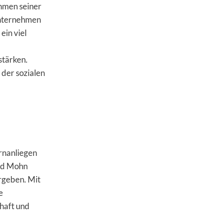
ahmen seiner
Unternehmen
ein viel
stärken.
der sozialen
rnanliegen
ard Mohn
rgeben. Mit
e
chaft und