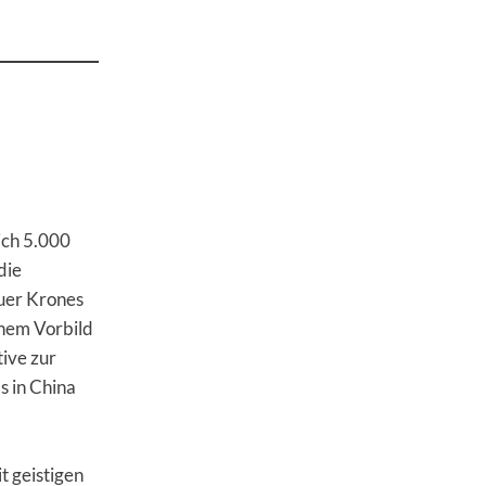
ich 5.000
die
uer Krones
chem Vorbild
tive zur
s in China
t geistigen