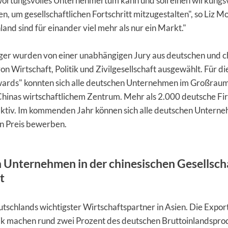
wortungsvolles Unternehmertum kann und soll einen wirkungs
ten, um gesellschaftlichen Fortschritt mitzugestalten", so Liz M
and sind für einander viel mehr als nur ein Markt."
äger wurden von einer unabhängigen Jury aus deutschen und c
on Wirtschaft, Politik und Zivilgesellschaft ausgewählt. Für d
ards" konnten sich alle deutschen Unternehmen im Großrau
hinas wirtschaftlichem Zentrum. Mehr als 2.000 deutsche Fir
aktiv. Im kommenden Jahr können sich alle deutschen Unterne
en Preis bewerben.
n Unternehmen in der chinesischen Gesellsch
t
utschlands wichtigster Wirtschaftspartner in Asien. Die Export
ik machen rund zwei Prozent des deutschen Bruttoinlandsprod