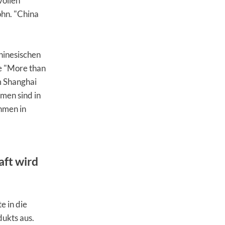
vollen
ohn. "China
hinesischen
ie "More than
m Shanghai
men sind in
hmen in
aft wird
e in die
ukts aus.