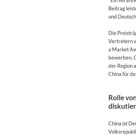
"Ein verant
Beitrag leis
und Deutschl
Die Preistr
Vertretern v
a Market Aw
bewerben, C
der Region 
China für d
Rolle vo
diskutier
China ist De
Volksrepubl