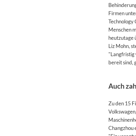
Behinderunge
Firmen unte
Technology C
Menschen mi
heutzutage ü
Liz Mohn, st
"Langfristig
bereit sind,
Auch zah
Zu den 15 Fi
Volkswagen,
Maschinenhe
Changzhou ei