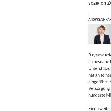
sozialen 
ANSPRECHPA
Bayer wurde 
chinesische 
Unterstützu
hat an seine
eingeführt. 
Versorgung m
hunderte Mil
Einen weiter