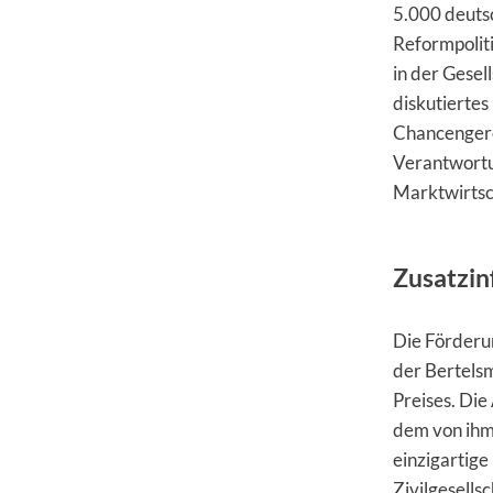
5.000 deuts
Reformpolit
in der Gesell
diskutiertes
Chancengere
Verantwortu
Marktwirtsc
Zusatzin
Die Förderun
der Bertels
Preises. Die
dem von ihm
einzigartige
Zivilgesells