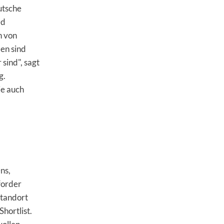
utsche
ed
n von
en sind
sind", sagt
g.
ie auch
ns,
forder
standort
hortlist.