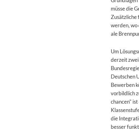
Grundlagen f
müsse die Ge
Zusätzliche 
werden, wo d
ale Brennpu
Um Lösungsmo
derzeit zwe
Bundesregie
Deutschen U
Bewerben kö
vorbildlich 
chancen" ist
Klassenstu­f
die Integrat
besser funkt