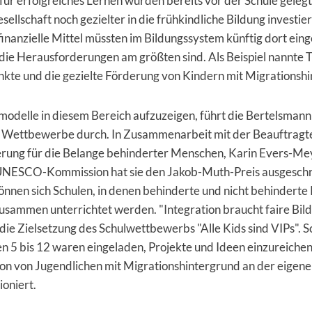
ür erfolgreiches Lernen würden bereits vor der Schule geleg
sellschaft noch gezielter in die frühkind­liche Bildung investie
finanzielle Mittel müssten im Bildungssystem künftig dort eing
ie Herausforderungen am größten sind. Als Beispiel nannte Th
nkte und die gezielte Förderung von Kindern mit Migrationsh
delle in diesem Bereich aufzuzeigen, führt die Bertelsmann 
i Wettbewerbe durch. In Zusammenarbeit mit der Beauftragt
rung für die Belange behinderter Menschen, Karin Evers-Mey
NESCO-Kommission hat sie den Jakob-Muth-Preis ausgeschr
nnen sich Schulen, in denen behinderte und nicht behinderte
zusammen unterrichtet werden. "Integration braucht faire Bil
 die Zielsetzung des Schulwettbewerbs "Alle Kids sind VIPs". S
en 5 bis 12 waren eingeladen, Projekte und Ideen einzureichen
ion von Ju­gendlichen mit Migrationshintergrund an der eigene
ioniert.