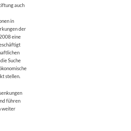
tiftung auch
onen in
irkungen der
 2008 eine
eschäftigt
aftli­chen
die Suche
 ökonomische
t stellen.
ssenkungen
and führen
n weiter