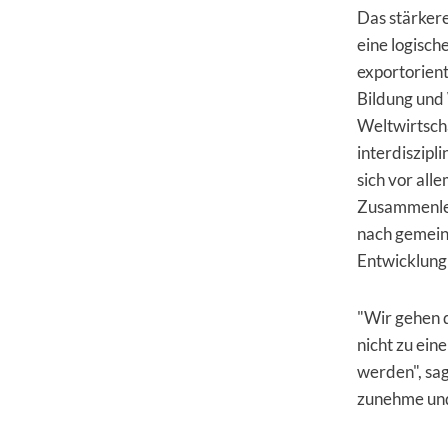
Das stärkere
eine logi­sc
exportorient
Bildung und
Weltwirtscha
interdiszipl
sich vor all
Zusammenleb
nach gemein
Entwicklung 
"Wir gehen 
nicht zu ein
werden", sag
zunehme und 