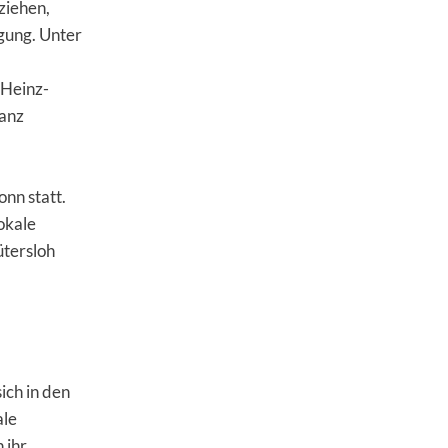
ziehen,
igung. Unter
 Heinz-
ganz
nn statt.
okale
ütersloh
ich in den
ale
 ihr