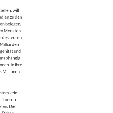
ellen, will
udien zu den
ten belegen,
igen Monaten
n des teuren
Milliarden
genität und
g unabhängig
nnen. In ihre
5 Millionen
ystem kein
it unserer
elen. Die