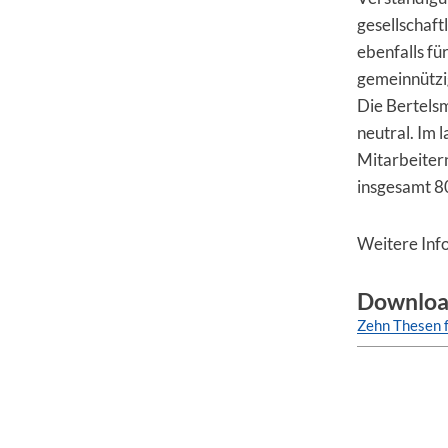
gesellschaft
ebenfalls f
gemeinnützig
Die Bertels
neutral. Im 
Mitarbeitern
insgesamt 80
Weitere Info
Downloa
Zehn Thesen 