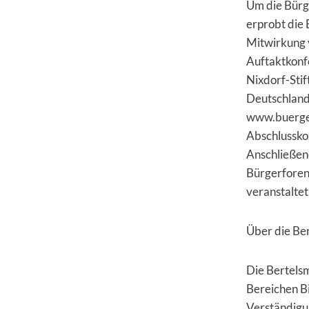
Um die Bürge
erprobt die 
Mitwirkung 
Auftaktkonf
Nixdorf-Stif
Deutschland
www.buerger
Abschlusskon
Anschließen
Bürgerforen 
veranstaltet
Über die Ber
Die Bertelsm
Bereichen Bi
Verständigun