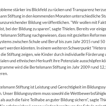
bleme stärker ins Blickfeld zu rücken und Transparenz herzust
­mann Stiftung in den kommenden Monaten unterschiedliche St
unzurei­chender Bildung veröffentlichen. "Wir wollen mit Fak
 ist, bei der Bildung zu sparen", sagte Thielen. Bereits vor ein
rtelsmann Stiftung nachgewie­sen, dass mit gezielten Reforme
stems zwischen Schule und Beruf bis zum Jahr 2015 rund 50 
part werden könnten. In einem weiteren Schwer­punkt "Hetero
l die Stiftung zeigen, wie Kinder durch individuelle Förderun
zialen und ethnischen Herkunft ihre Potenziale ausschöpfen kö
gramme wird die Bertelsmann Stiftung im Jahr 2009 rund 12,
eren.
telsmann Stiftung ist Leistung und Gerechtigkeit im Bildungss
. Unser Bildungssystem muss sowohl die Wettbewerbsfähigke
als auch die faire Teilhabe an guter Bildung sichern", sagte Thi