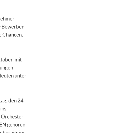
lnehmer
00 Bewerben
te Chancen,
tober, mit
jungen
leuten unter
ag, den 24.
ins
m Orchester
MEN gehören
 bereits im