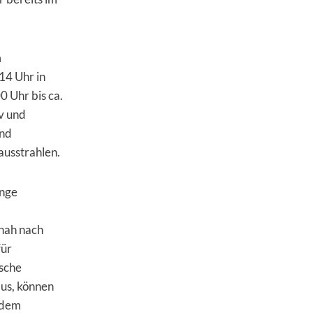
m
14 Uhr in
0 Uhr bis ca.
v
und
und
ausstrahlen.
unge
nah nach
für
ische
us, können
 dem