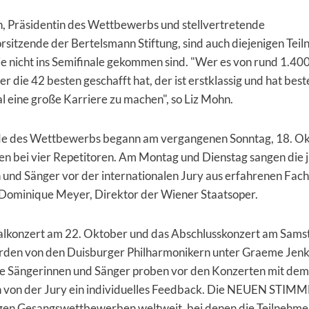
n, Präsidentin des Wettbewerbs und stellvertretende
sitzende der Bertelsmann Stiftung, sind auch diejenigen Tei
ie nicht ins Semifinale gekommen sind. "Wer es von rund 1.4
er die 42 besten geschafft hat, der ist erstklassig und hat bes
l eine große Karriere zu machen", so Liz Mohn.
e des Wettbewerbs begann am vergangenen Sonntag, 18. Ok
en bei vier Repetitoren. Am Montag und Dienstag sangen die 
und Sänger vor der internationalen Jury aus erfahrenen Fach
 Dominique Meyer, Direktor der Wiener Staatsoper.
alkonzert am 22. Oktober und das Abschlusskonzert am Samst
den von den Duisburger Philharmonikern unter Graeme Jenk
Die Sängerinnen und Sänger proben vor den Konzerten mit de
n von der Jury ein individuelles Feedback. Die NEUEN STIM
gen Gesangswettbewerben weltweit, bei denen die Teilnehmer