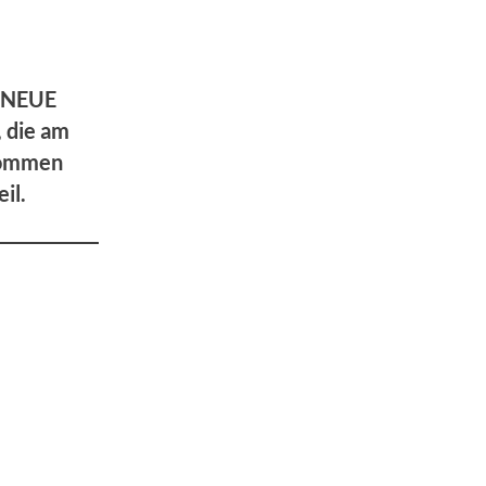
s NEUE
 die am
kommen
il.