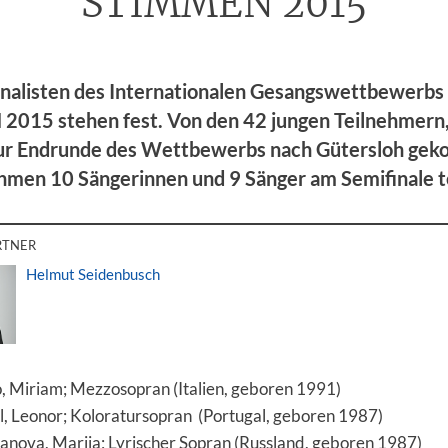
STIMMEN 2015
inalisten des Internationalen Gesangswettbewerb
015 stehen fest. Von den 42 jungen Teilnehmern,
ur Endrunde des Wettbewerbs nach Gütersloh ge
hmen 10 Sängerinnen und 9 Sänger am Semifinale te
RTNER
Helmut Seidenbusch
, Miriam; Mezzosopran (Italien, geboren 1991)
, Leonor; Koloratursopran (Portugal, geboren 1987)
nova, Mariia; Lyrischer Sopran (Russland, geboren 1987)