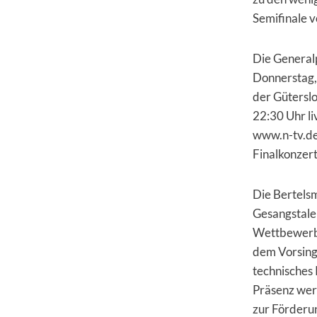
Semifinale 
Die Generalp
Donnerstag, 
der Güterslo
22:30 Uhr l
www.n-tv.d
Finalkonzert
Die Bertels
Gesangstalen
Wettbewerbs
dem Vorsinge
technisches 
Präsenz wer
zur Förderu