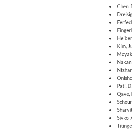
Chen, 
Dreisi
Ferfec
Finger
Heiber
Kim, J
Moyake
Nakani
Ntshan
Onishc
Pati, 
Qave, 
Scheur
Sharvi
Sivko,
Titinge