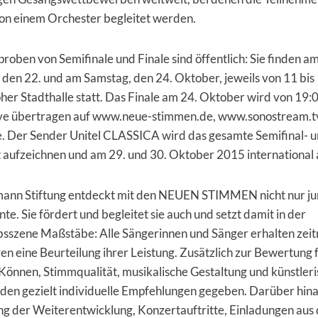
von einem Orchester begleitet werden.
roben von Semifinale und Finale sind öffentlich: Sie finden a
den 22. und am Samstag, den 24. Oktober, jeweils von 11 bis 
her Stadthalle statt. Das Finale am 24. Oktober wird von 19:0
ive übertragen auf
www.neue-stimmen.de
,
www.sonostream.t
e
. Der Sender Unitel CLASSICA wird das gesamte Semifinal- 
 aufzeichnen und am 29. und 30. Oktober 2015 international 
mann Stiftung entdeckt mit den NEUEN STIMMEN nicht nur j
te. Sie fördert und begleitet sie auch und setzt damit in der
szene Maßstäbe: Alle Sängerinnen und Sänger erhalten zeit
n eine Beurteilung ihrer Leistung. Zusätzlich zur Bewertung 
Können, Stimmqualität, musikalische Gestaltung und künstler
den gezielt individuelle Empfehlungen gegeben. Darüber hina
ng der Weiterentwicklung, Konzertauftritte, Einladungen aus