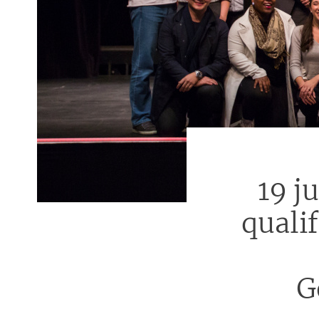
19 j
qualif
G