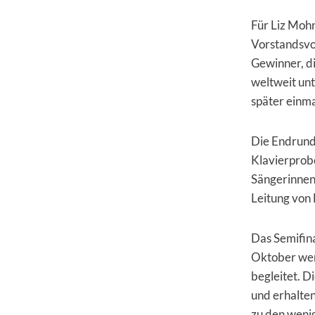
Für Liz Moh
Vorstandsvor
Gewinner, d
weltweit unt
später einma
Die Endrund
Klavierprob
Sängerinnen 
Leitung von
Das Semifin
Oktober wer
begleitet. 
und erhalte
zu den weni