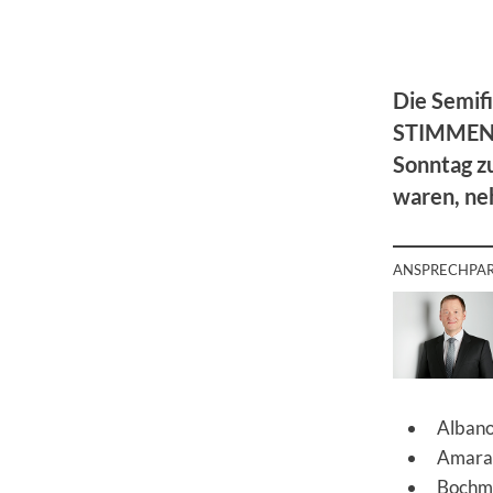
Die Semif
STIMMEN 2
Sonntag z
waren, ne
ANSPRECHPA
Albano
Amaral
Bochma