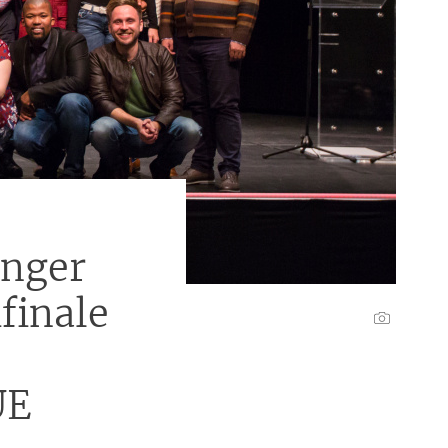
änger
ifinale
UE