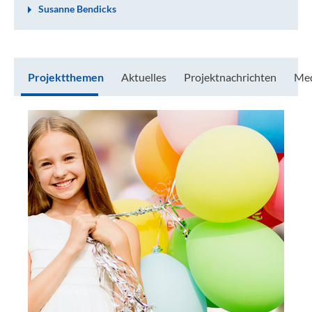
Susanne Bendicks
Projektthemen
Aktuelles
Projektnachrichten
Med
Projektthemen