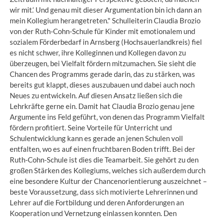
wir mit.‘ Und genau mit dieser Argumentation bin ich dann an
mein Kollegium herangetreten." Schulleiterin Claudia Brozio
von der Ruth-Cohn-Schule für Kinder mit emotionalem und
sozialem Förderbedarf in Arnsberg (Hochsauerlandkreis) fiel
es nicht schwer, ihre Kolleginnen und Kollegen davon zu
überzeugen, bei Vielfalt fördern mitzumachen. Sie sieht die
Chancen des Programms gerade darin, das zu stärken, was
bereits gut klappt, dieses auszubauen und dabei auch noch
Neues zu entwickeln. Auf diesen Ansatz ließen sich die
Lehrkräfte gerne ein. Damit hat Claudia Brozio genau jene
Argumente ins Feld geführt, von denen das Programm Vielfalt
fördern profitiert. Seine Vorteile für Unterricht und
Schulentwicklung kann es gerade an jenen Schulen voll
entfalten, wo es auf einen fruchtbaren Boden trifft. Bei der
Ruth-Cohn-Schule ist dies die Teamarbeit. Sie gehört zu den
großen Stärken des Kollegiums, welches sich außerdem durch
eine besondere Kultur der Chancenorientierung auszeichnet –
beste Voraussetzung, dass sich motivierte Lehrerinnen und
Lehrer auf die Fortbildung und deren Anforderungen an
Kooperation und Vernetzung einlassen konnten. Den