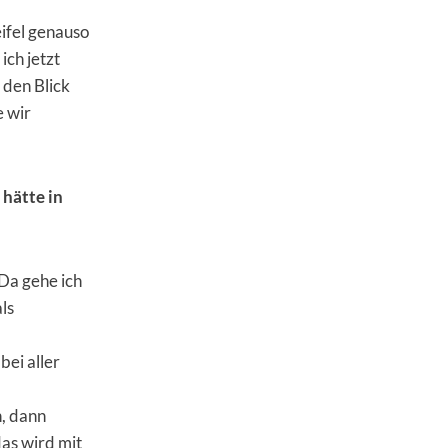
ifel genauso
ich jetzt
 den Blick
e wir
 hätte in
 Da gehe ich
als
bei aller
, dann
as wird mit