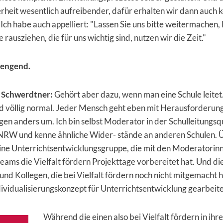
rheit wesentlich aufreibender, dafür erhalten wir dann auch 
Ich habe auch appelliert: "Lassen Sie uns bitte weitermachen, 
 rausziehen, die für uns wichtig sind, nutzen wir die Zeit."
rengend.
 Schwerdtner:
Gehört aber dazu, wenn man eine Schule leitet
nd völlig normal. Jeder Mensch geht eben mit Herausforderun
n anders um. Ich bin selbst Moderator in der Schulleitungsqu
NRW und kenne ähnliche Wider- stände an anderen Schulen. Ü
ine Unterrichtsentwicklungsgruppe, die mit den Moderatorin
ms die Vielfalt fördern Projekttage vorbereitet hat. Und di
und Kollegen, die bei Vielfalt fördern noch nicht mitgemacht
ividualisierungskonzept für Unterrichtsentwicklung gearbeit
Während die einen also bei Vielfalt fördern in ihr