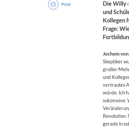
Die Willy
Print
und Schüle
Kollegen h
Frage: Wie
Fortbildu
Jochem von
Skeptiker wu
großer Mehr
und Kollegen
vertrautes A
würde. Ich h
sukzessive. 
Veränderung
Revolution. 
gerade in s