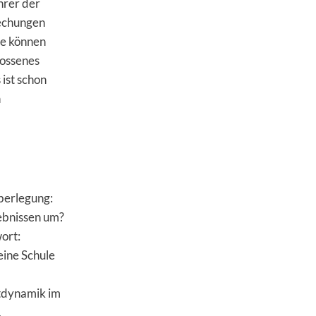
hrer der
rechungen
ie können
lossenes
 ist schon
n
Überlegung:
gebnissen um?
ort:
eine Schule
tdynamik im
.