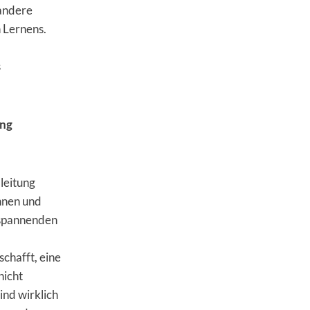
andere
n Lernens.
s
ung
lleitung
innen und
r spannenden
schafft, eine
nicht
ind wirklich