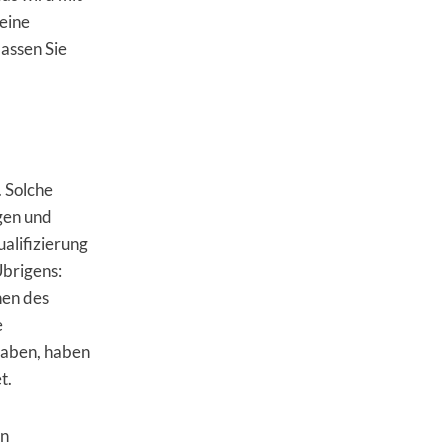
keine
lassen Sie
. Solche
gen und
alifizierung
brigens:
nen des
e
 haben, haben
et.
en