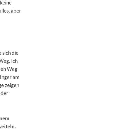
 keine
lles, aber
 sich die
 Weg. Ich
 den Weg
länger am
ge zeigen
eder
inem
eifeln.