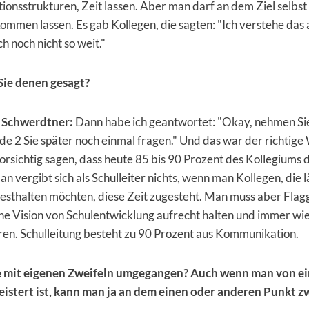
nsstrukturen, Zeit lassen. Aber man darf an dem Ziel selbst
ommen lassen. Es gab Kollegen, die sagten: "Ich verstehe das a
ch noch nicht so weit."
ie denen gesagt?
 Schwerdtner:
Dann habe ich geantwortet: "Okay, nehmen Sie
rde 2 Sie später noch einmal fragen." Und das war der richtige
rsichtig sagen, dass heute 85 bis 90 Prozent des Kollegiums
n vergibt sich als Schulleiter nichts, wenn man Kollegen, die 
esthalten möchten, diese Zeit zugesteht. Man muss aber Flag
ne Vision von Schulentwicklung aufrecht halten und immer wi
en. Schulleitung besteht zu 90 Prozent aus Kommunikation.
e mit eigenen Zweifeln umgegangen? Auch wenn man von e
eistert ist, kann man ja an dem einen oder anderen Punkt zw