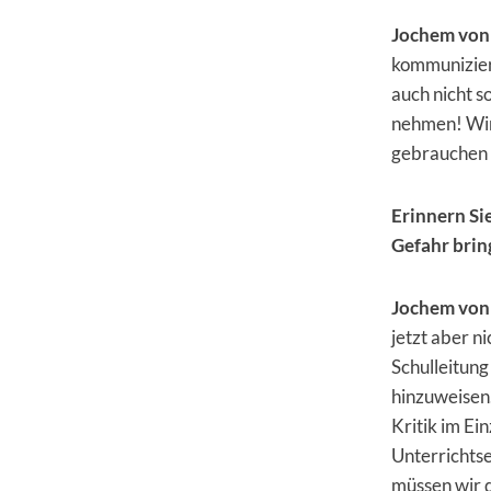
Jochem von
kommuniziert
auch nicht s
nehmen! Wir 
gebrauchen 
Erinnern Sie
Gefahr bri
Jochem von
jetzt aber ni
Schulleitung
hinzuweisen.
Kritik im E
Unterrichts
müssen wir d