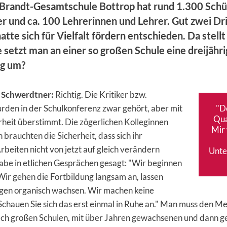
-Brandt-Gesamtschule Bottrop hat rund 1.300 Schü
r und ca. 100 Lehrerinnen und Lehrer. Gut zwei Dri
atte sich für Vielfalt fördern entschieden. Da stellt 
 setzt man an einer so großen Schule eine dreijähr
ng um?
 Schwerdtner:
Richtig. Die Kritiker bzw.
rden in der Schulkonferenz zwar gehört, aber mit
"D
Qua
heit überstimmt. Die zögerlichen Kolleginnen
Mir 
 brauchten die Sicherheit, dass sich ihr
rbeiten nicht von jetzt auf gleich verändern
Unte
abe in etlichen Gesprächen gesagt: "Wir beginnen
Wir gehen die Fortbildung langsam an, lassen
en organisch wachsen. Wir machen keine
Schauen Sie sich das erst einmal in Ruhe an." Man muss den M
olch großen Schulen, mit über Jahren gewachsenen und dann g