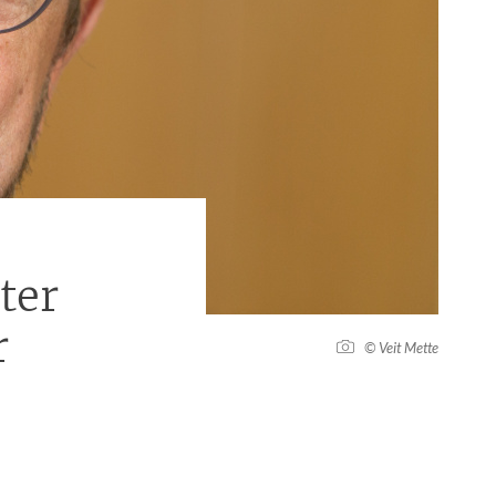
ter
r
© Veit Mette