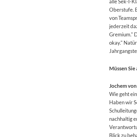
alle Sek-I-K
Oberstufe. 
von Teamspre
jederzeit da
Gremium." Da
okay." Natür
Jahrgangste
Müssen Sie 
Jochem von
Wie geht ein
Haben wir S
Schulleitun
nachhaltig e
Verantwortu
Blick zu beh