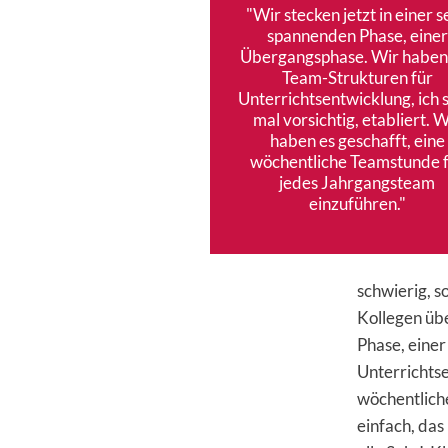
"Wir stecken jetzt in einer s
spannenden Phase, einer
Übergangsphase. Wir haben
Team-Strukturen für
Unterrichtsentwicklung, ich 
mal vorsichtig, etabliert. W
haben es geschafft, eine
wöchentliche Teamstunde 
jedes Jahrgangsteam
einzuführen."
schwierig, s
Kollegen übe
Phase, eine
Unterrichtse
wöchentlich
einfach, das