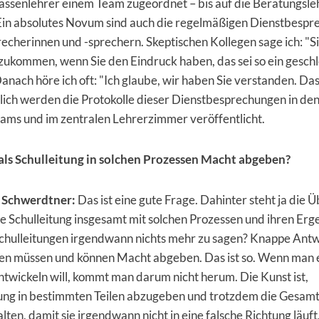
lassenlehrer einem Team zugeordnet – bis auf die Beratungsle
Ein absolutes Novum sind auch die regelmäßigen Dienstbesp
cherinnen und -sprechern. Skeptischen Kollegen sage ich: "S
zukommen, wenn Sie den Eindruck haben, das sei so ein gesch
nach höre ich oft: "Ich glaube, wir haben Sie verstanden. Das
lich werden die Protokolle dieser Dienstbesprechungen in de
ams und im zentralen Lehrerzimmer veröffentlicht.
als Schulleitung in solchen Prozessen Macht abgeben?
 Schwerdtner:
Das ist eine gute Frage. Dahinter steht ja die 
e Schulleitung insgesamt mit solchen Prozessen und ihren Er
chulleitungen irgendwann nichts mehr zu sagen? Knappe Antw
gen müssen und können Macht abgeben. Das ist so. Wenn man 
ntwickeln will, kommt man darum nicht herum. Die Kunst ist,
ng in bestimmten Teilen abzugeben und trotzdem die Gesam
alten, damit sie irgendwann nicht in eine falsche Richtung läuft