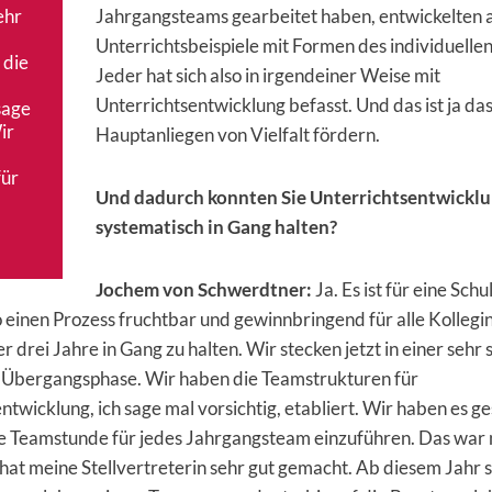
ehr
Jahrgangsteams gearbeitet haben, entwickelten 
Unterrichtsbeispiele mit Formen des individuelle
 die
Jeder hat sich also in irgendeiner Weise mit
Unterrichtsentwicklung befasst. Und das ist ja da
sage
ir
Hauptanliegen von Vielfalt fördern.
für
Und dadurch konnten Sie Unterrichtsentwickl
systematisch in Gang halten?
Jochem von Schwerdtner:
Ja. Es ist für eine Schu
o einen Prozess fruchtbar und gewinnbringend für alle Kolleg
r drei Jahre in Gang zu halten. Wir stecken jetzt in einer seh
r Übergangsphase. Wir haben die Teamstrukturen für
ntwicklung, ich sage mal vorsichtig, etabliert. Wir haben es ge
e Teamstunde für jedes Jahrgangsteam einzuführen. Das war 
 hat meine Stellvertreterin sehr gut gemacht. Ab diesem Jahr s