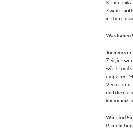
Kommunikatio
Zweifel aufk
ich bin einfa
Was haben S
Jochem von
Zeit, ich we
würde mal vo
mitgehen. Ma
Vertrauten f
und die eige
kommunizier
Wie sind Si
Projekt beg