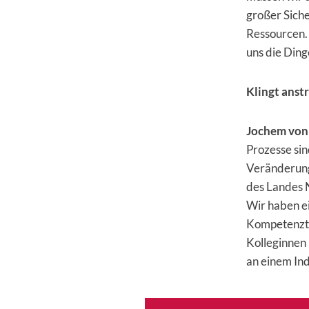
großer Siche
Ressourcen. 
uns die Dinge
Klingt anst
Jochem von
Prozesse si
Veränderunge
des Landes 
Wir haben e
Kompetenztea
Kolleginnen 
an einem Ind