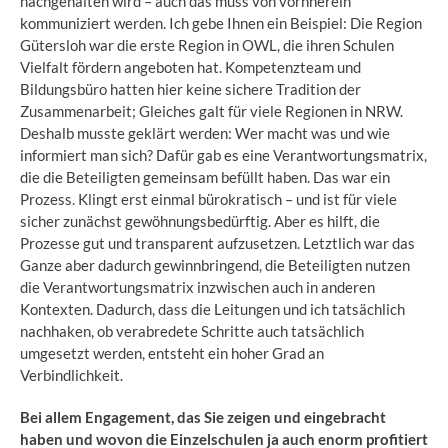
nachgehalten wird – auch das muss von vornherein
kommuniziert werden. Ich gebe Ihnen ein Beispiel: Die Region
Gütersloh war die erste Region in OWL, die ihren Schulen
Vielfalt fördern angeboten hat. Kompetenzteam und
Bildungsbüro hatten hier keine sichere Tradition der
Zusammenarbeit; Gleiches galt für viele Regionen in NRW.
Deshalb musste geklärt werden: Wer macht was und wie
informiert man sich? Dafür gab es eine Verantwortungsmatrix,
die die Beteiligten gemeinsam befüllt haben. Das war ein
Prozess. Klingt erst einmal bürokratisch – und ist für viele
sicher zunächst gewöhnungsbedürftig. Aber es hilft, die
Prozesse gut und transparent aufzusetzen. Letztlich war das
Ganze aber dadurch gewinnbringend, die Beteiligten nutzen
die Verantwortungsmatrix inzwischen auch in anderen
Kontexten. Dadurch, dass die Leitungen und ich tatsächlich
nachhaken, ob verabredete Schritte auch tatsächlich
umgesetzt werden, entsteht ein hoher Grad an
Verbindlichkeit.
Bei allem Engagement, das Sie zeigen und eingebracht
haben und wovon die Einzelschulen ja auch enorm profitiert