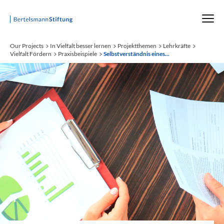
Startseite
Our Projects
In Vielfalt besser lernen
Projektthemen
Lehrkräfte
Vielfalt Fördern
Praxisbeispiele
Selbstverständnis eines...