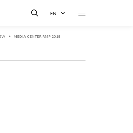
Suche ein-/ausblenden
Menü
EN
Sprachwahl ein-/ausblenden
IEW
MEDIA CENTER RMP 2018