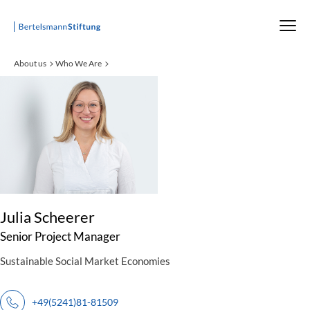
Startseite
About us
Who We Are
:
Julia Scheerer
Senior Project Manager
Sustainable Social Market Economies
+49(5241)81-81509