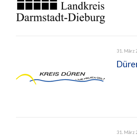
31. März 
Düren
31. März 