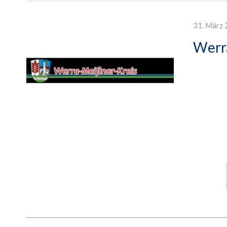
31. März 
Werr