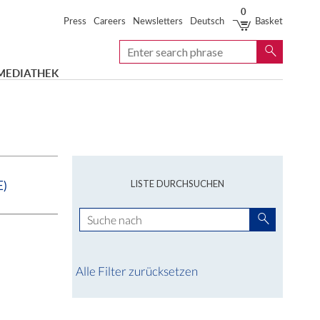
0
Service-
Press
Careers
Newsletters
Deutsch
Basket
Navigation
Search
Search
MEDIATHEK
LISTE DURCHSUCHEN
E)
Suche:
Suchen
Alle Filter zurücksetzen