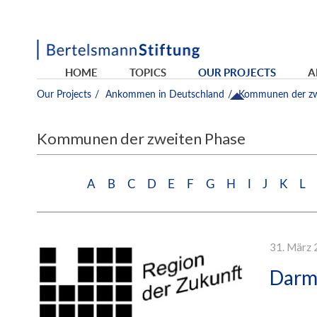
HOME
TOPICS
OUR PROJECTS
A
Kommunen
Our Projects
Ankommen in Deutschland
Kommunen der zw
der
zweiten
Phase
Kommunen der zweiten Phase
Sprungmarken
A
B
C
D
E
F
G
H
I
J
K
L
zu
den
Anfangsbuchstaben
31. März 
Darms