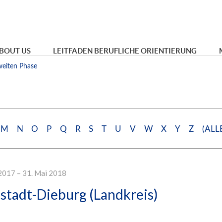
BOUT US
LEITFADEN BERUFLICHE ORIENTIERUNG
eiten Phase
M
N
O
P
Q
R
S
T
U
V
W
X
Y
Z
(ALL
2017 – 31. Mai 2018
tadt-Dieburg (Landkreis)