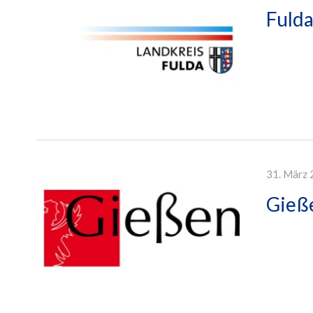
Fulda
31. März 
Gieße