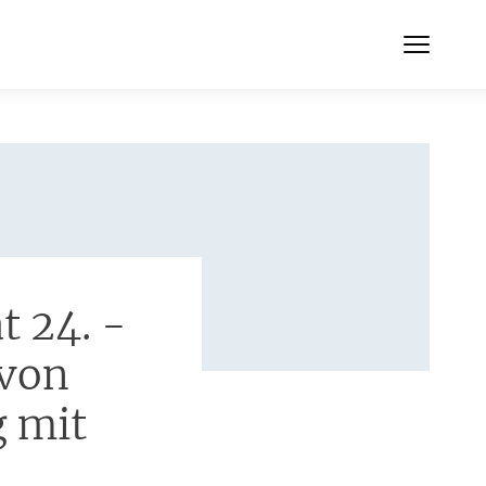
t 24. -
 von
 mit