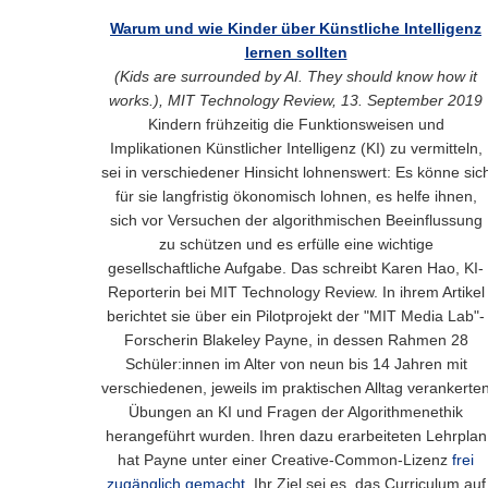
Warum und wie Kinder über Künstliche Intelligenz
lernen sollten
(Kids are surrounded by AI. They should know how it
works.), MIT Technology Review, 13. September 2019
Kindern frühzeitig die Funktionsweisen und
Implikationen Künstlicher Intelligenz (KI) zu vermitteln,
sei in verschiedener Hinsicht lohnenswert: Es könne sic
für sie langfristig ökonomisch lohnen, es helfe ihnen,
sich vor Versuchen der algorithmischen Beeinflussung
zu schützen und es erfülle eine wichtige
gesellschaftliche Aufgabe. Das schreibt Karen Hao, KI-
Reporterin bei MIT Technology Review. In ihrem Artikel
berichtet sie über ein Pilotprojekt der "MIT Media Lab"-
Forscherin Blakeley Payne, in dessen Rahmen 28
Schüler:innen im Alter von neun bis 14 Jahren mit
verschiedenen, jeweils im praktischen Alltag verankerte
Übungen an KI und Fragen der Algorithmenethik
herangeführt wurden. Ihren dazu erarbeiteten Lehrplan
hat Payne unter einer Creative-Common-Lizenz
frei
zugänglich gemacht.
Ihr Ziel sei es, das Curriculum auf