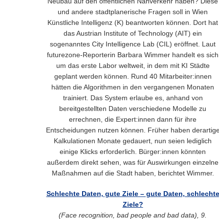
Neubau auf den öffentlichen Nahverkehr haben? Diese
und andere stadtplanerische Fragen soll in Wien
Künstliche Intelligenz (K) beantworten können. Dort hat
das Austrian Institute of Technology (AIT) ein
sogenanntes City Intelligence Lab (CIL) eröffnet. Laut
futurezone-Reporterin Barbara Wimmer handelt es sich
um das erste Labor weltweit, in dem mit KI Städte
geplant werden können. Rund 40 Mitarbeiter:innen
hätten die Algorithmen in den vergangenen Monaten
trainiert. Das System erlaube es, anhand von
bereitgestellten Daten verschiedene Modelle zu
errechnen, die Expert:innen dann für ihre
Entscheidungen nutzen können. Früher haben derartig
Kalkulationen Monate gedauert, nun seien lediglich
einige Klicks erforderlich. Bürger:innen könnten
außerdem direkt sehen, was für Auswirkungen einzelne
Maßnahmen auf die Stadt haben, berichtet Wimmer.
Schlechte Daten, gute Ziele – gute Daten, schlecht
Ziele?
(Face recognition, bad people and bad data), 9.