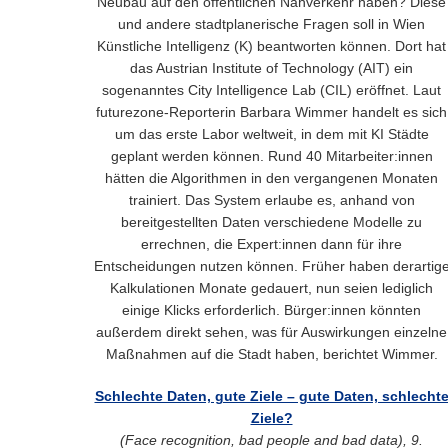
Neubau auf den öffentlichen Nahverkehr haben? Diese
und andere stadtplanerische Fragen soll in Wien
Künstliche Intelligenz (K) beantworten können. Dort hat
das Austrian Institute of Technology (AIT) ein
sogenanntes City Intelligence Lab (CIL) eröffnet. Laut
futurezone-Reporterin Barbara Wimmer handelt es sich
um das erste Labor weltweit, in dem mit KI Städte
geplant werden können. Rund 40 Mitarbeiter:innen
hätten die Algorithmen in den vergangenen Monaten
trainiert. Das System erlaube es, anhand von
bereitgestellten Daten verschiedene Modelle zu
errechnen, die Expert:innen dann für ihre
Entscheidungen nutzen können. Früher haben derartig
Kalkulationen Monate gedauert, nun seien lediglich
einige Klicks erforderlich. Bürger:innen könnten
außerdem direkt sehen, was für Auswirkungen einzelne
Maßnahmen auf die Stadt haben, berichtet Wimmer.
Schlechte Daten, gute Ziele – gute Daten, schlecht
Ziele?
(Face recognition, bad people and bad data), 9.