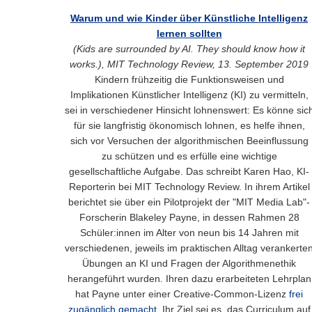
Warum und wie Kinder über Künstliche Intelligenz
lernen sollten
(Kids are surrounded by AI. They should know how it
works.), MIT Technology Review, 13. September 2019
Kindern frühzeitig die Funktionsweisen und
Implikationen Künstlicher Intelligenz (KI) zu vermitteln,
sei in verschiedener Hinsicht lohnenswert: Es könne sic
für sie langfristig ökonomisch lohnen, es helfe ihnen,
sich vor Versuchen der algorithmischen Beeinflussung
zu schützen und es erfülle eine wichtige
gesellschaftliche Aufgabe. Das schreibt Karen Hao, KI-
Reporterin bei MIT Technology Review. In ihrem Artikel
berichtet sie über ein Pilotprojekt der "MIT Media Lab"-
Forscherin Blakeley Payne, in dessen Rahmen 28
Schüler:innen im Alter von neun bis 14 Jahren mit
verschiedenen, jeweils im praktischen Alltag verankerte
Übungen an KI und Fragen der Algorithmenethik
herangeführt wurden. Ihren dazu erarbeiteten Lehrplan
hat Payne unter einer Creative-Common-Lizenz
frei
zugänglich gemacht.
Ihr Ziel sei es, das Curriculum auf