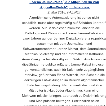
Lorena Jaume-Palasí, die Mitgründerin von
„AlgorithmWatch“, im Interview
2. Mai 2018, FAZ.NET
Algorithmische Automatisierung ist per se nicht
schädlich, muss aber regelmäßig auf Schäden überprüf
werden. Auf Basis dieser Prämisse lancierte die
Politologin und Philosophin Lorena Jaume-Palasí vor
zwei Jahren auf der Berliner Digitalkonferenz re:publica
zusammen mit dem Journalisten und
Softwareunternehmer Lorenz Matzat, dem Journalisten
Matthias Spielkamp und der Informatikerin Katharina
Anna Zweig die Initiative AlgorithmWatch. Aus Anlass de
diesjährigen re:publica erläutert Jaume-Palasí in diese
gut verständlichen, auch für Laien sehr zugänglichen
Interview, geführt von Elena Witzeck, ihre Sicht auf die
derzeitigen Entwicklungen im Bereich algorithmischer
Entscheidungsfindung. Für Jaume-Palasí und ihre
Mitstreiter ist klar: Jeder Algorithmus kann einen
Mehrwert mit sich bringen, aber auch zu Diskriminierun
und Manipulation beitragen. Letztendlich seien
Algorithmen nur ein Skelett und abhängig vom Kontext