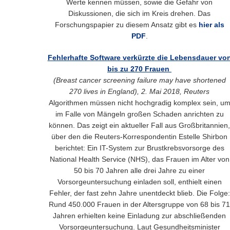
Werte kennen müssen, sowie die Gefahr von
Diskussionen, die sich im Kreis drehen. Das
Forschungspapier zu diesem Ansatz gibt es
hier als
PDF
.
Fehlerhafte Software verkürzte die Lebensdauer vo
bis zu 270 Frauen
(Breast cancer screening failure may have shortened
270 lives in England), 2. Mai 2018, Reuters
Algorithmen müssen nicht hochgradig komplex sein, u
im Falle von Mängeln großen Schaden anrichten zu
können. Das zeigt ein aktueller Fall aus Großbritannien,
über den die Reuters-Korrespondentin Estelle Shirbon
berichtet: Ein IT-System zur Brustkrebsvorsorge des
National Health Service (NHS), das Frauen im Alter von
50 bis 70 Jahren alle drei Jahre zu einer
Vorsorgeuntersuchung einladen soll, enthielt einen
Fehler, der fast zehn Jahre unentdeckt blieb. Die Folge:
Rund 450.000 Frauen in der Altersgruppe von 68 bis 71
Jahren erhielten keine Einladung zur abschließenden
Vorsorgeuntersuchung. Laut Gesundheitsminister