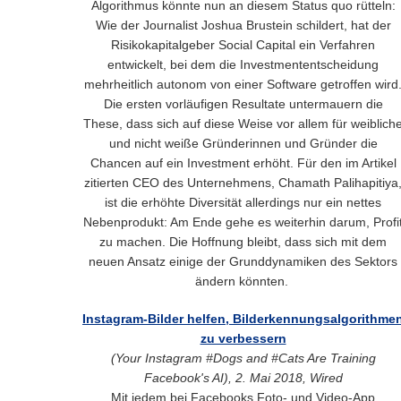
Algorithmus könnte nun an diesem Status quo rütteln:
Wie der Journalist Joshua Brustein schildert, hat der
Risikokapitalgeber Social Capital ein Verfahren
entwickelt, bei dem die Investmententscheidung
mehrheitlich autonom von einer Software getroffen wird
Die ersten vorläufigen Resultate untermauern die
These, dass sich auf diese Weise vor allem für weiblich
und nicht weiße Gründerinnen und Gründer die
Chancen auf ein Investment erhöht. Für den im Artikel
zitierten CEO des Unternehmens, Chamath Palihapitiya
ist die erhöhte Diversität allerdings nur ein nettes
Nebenprodukt: Am Ende gehe es weiterhin darum, Profi
zu machen. Die Hoffnung bleibt, dass sich mit dem
neuen Ansatz einige der Grunddynamiken des Sektors
ändern könnten.
Instagram-Bilder helfen, Bilderkennungsalgorithme
zu verbessern
(Your Instagram #Dogs and #Cats Are Training
Facebook's AI), 2. Mai 2018, Wired
Mit jedem bei Facebooks Foto- und Video-App