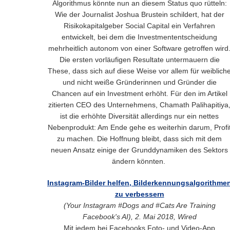
Algorithmus könnte nun an diesem Status quo rütteln:
Wie der Journalist Joshua Brustein schildert, hat der
Risikokapitalgeber Social Capital ein Verfahren
entwickelt, bei dem die Investmententscheidung
mehrheitlich autonom von einer Software getroffen wird
Die ersten vorläufigen Resultate untermauern die
These, dass sich auf diese Weise vor allem für weiblich
und nicht weiße Gründerinnen und Gründer die
Chancen auf ein Investment erhöht. Für den im Artikel
zitierten CEO des Unternehmens, Chamath Palihapitiya
ist die erhöhte Diversität allerdings nur ein nettes
Nebenprodukt: Am Ende gehe es weiterhin darum, Profi
zu machen. Die Hoffnung bleibt, dass sich mit dem
neuen Ansatz einige der Grunddynamiken des Sektors
ändern könnten.
Instagram-Bilder helfen, Bilderkennungsalgorithme
zu verbessern
(Your Instagram #Dogs and #Cats Are Training
Facebook's AI), 2. Mai 2018, Wired
Mit jedem bei Facebooks Foto- und Video-App