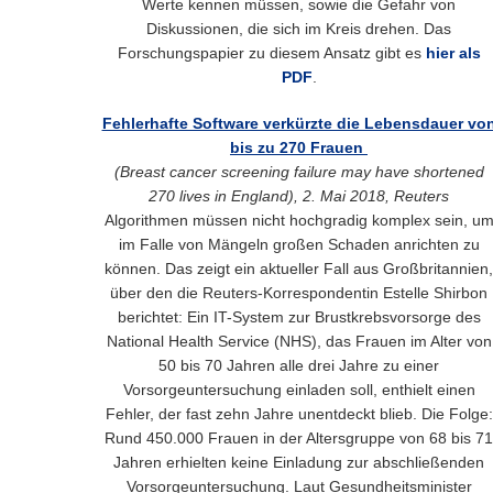
Werte kennen müssen, sowie die Gefahr von
Diskussionen, die sich im Kreis drehen. Das
Forschungspapier zu diesem Ansatz gibt es
hier als
PDF
.
Fehlerhafte Software verkürzte die Lebensdauer vo
bis zu 270 Frauen
(Breast cancer screening failure may have shortened
270 lives in England), 2. Mai 2018, Reuters
Algorithmen müssen nicht hochgradig komplex sein, u
im Falle von Mängeln großen Schaden anrichten zu
können. Das zeigt ein aktueller Fall aus Großbritannien,
über den die Reuters-Korrespondentin Estelle Shirbon
berichtet: Ein IT-System zur Brustkrebsvorsorge des
National Health Service (NHS), das Frauen im Alter von
50 bis 70 Jahren alle drei Jahre zu einer
Vorsorgeuntersuchung einladen soll, enthielt einen
Fehler, der fast zehn Jahre unentdeckt blieb. Die Folge:
Rund 450.000 Frauen in der Altersgruppe von 68 bis 71
Jahren erhielten keine Einladung zur abschließenden
Vorsorgeuntersuchung. Laut Gesundheitsminister