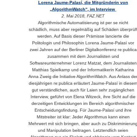
Lorena Jaume-Palasí, die Mitgründerin von
„AlgorithmWatch“, im Interview
2. Mai 2018, FAZ.NET
Algorithmische Automatisierung ist per se nicht
schädlich, muss aber regelmäßig auf Schäden überprüf
werden. Auf Basis dieser Prämisse lancierte die
Politologin und Philosophin Lorena Jaume-Palasí vor
zwei Jahren auf der Berliner Digitalkonferenz re:publica
zusammen mit dem Journalisten und
Softwareunternehmer Lorenz Matzat, dem Journalisten
Matthias Spielkamp und der Informatikerin Katharina
Anna Zweig die Initiative AlgorithmWatch. Aus Anlass de
diesjährigen re:publica erläutert Jaume-Palasí in diese
gut verständlichen, auch für Laien sehr zugänglichen
Interview, geführt von Elena Witzeck, ihre Sicht auf die
derzeitigen Entwicklungen im Bereich algorithmischer
Entscheidungsfindung. Für Jaume-Palasí und ihre
Mitstreiter ist klar: Jeder Algorithmus kann einen
Mehrwert mit sich bringen, aber auch zu Diskriminierun
und Manipulation beitragen. Letztendlich seien
Algorithmen nur ein Skelett und abhängig vom Kontext