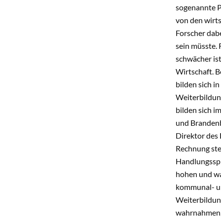
sogenannte P
von den wirts
Forscher dabe
sein müsste.
schwächer is
Wirtschaft. 
bilden sich i
Weiterbildun
bilden sich 
und Brandenbu
Direktor des
Rechnung stel
Handlungsspie
hohen und wa
kommunal- un
Weiterbildun
wahrnahmen, 