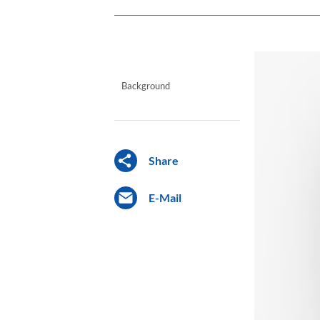
Background
Share
E-Mail