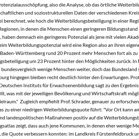
otenzialausschöpfung, also die Analyse, ob das örtliche Weiterbi
chaftlichen und soziostrukturellen Daten der verschiedenen Kreis
i berechnet, wie hoch die Weiterbildungsbeteiligung in einer Reg
 Regionen, in denen die Menschen einen geringeren Bildungsstand
t, haben demnach ein geringeres Potenzial als jene mit vielen A
Beim Weiterbildungspotenzial wird eine Region also an ihren eig
n Baden-Württemberg rund 20 Prozent mehr Menschen fort als zu er
gsbeteiligung um 23 Prozent hinter den Möglichkeiten zurück. 
im bundesvergleich wenige Menschen weiter, doch das Bundesland s
rg hingegen bleiben recht deutlich hinter den Erwartungen. Prof.
 Deutschen Instituts für Erwachsenenbildung sagt zu den Ergebni
lt, was mit der jeweiligen Bevölkerung und Wirtschaftskraft mögli
lraum." Zugleich empfiehlt Prof. Schrader, genauer zu erforsche
s zu einer niedrigen Weiterbildungsquote führt: "Vor Ort kann a
d landespolitischen Maßnahmen positiv auf die Weiterbildungsbe
gsatlas zeigt, dass auch jene Kommunen, in denen eher wenige 
die Quote verbessern konnten: im Landkreis Fürstenfeldbruck u