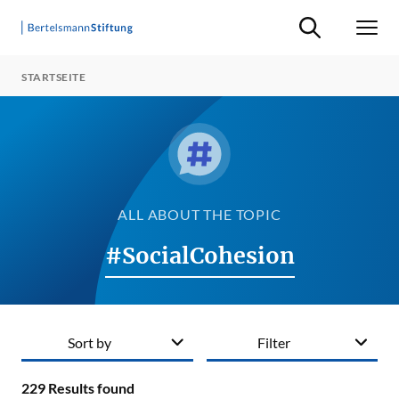
Suche ein-/ausb
Men
STARTSEITE
ALL ABOUT THE TOPIC
#SocialCohesion
Sort by
Filter
229
Results found