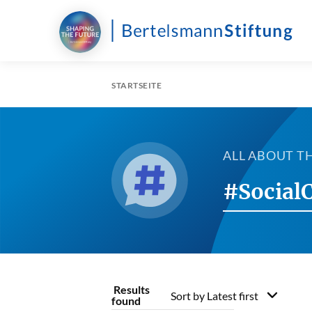
STARTSEITE
ALL ABOUT T
#Social
Results
Sort by
Latest first
found