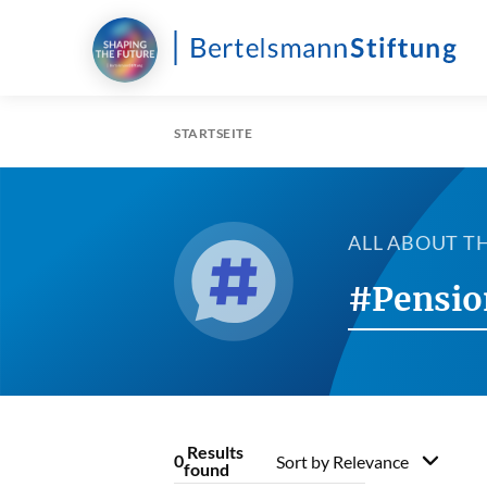
STARTSEITE
ALL ABOUT T
#Pensio
Results
0
Sort by
Relevance
found