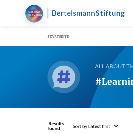
STARTSEITE
ALL ABOUT T
#Learni
Results
Sort by
Latest first
found