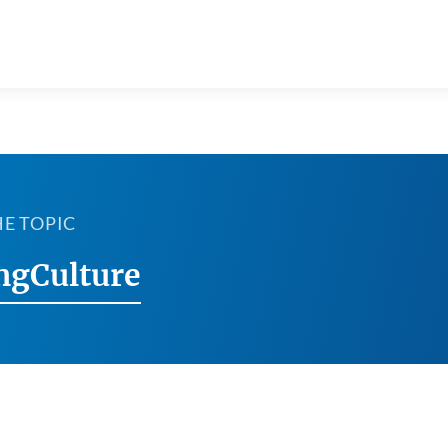
HE TOPIC
ngCulture