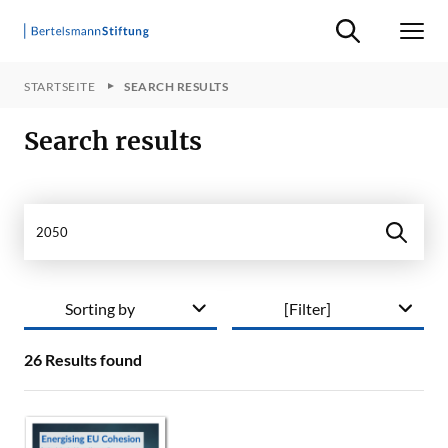
Suche ein-/ausb
Men
STARTSEITE
SEARCH RESULTS
Search results
Search in site
Sorting by
[Filter]
26
Results found