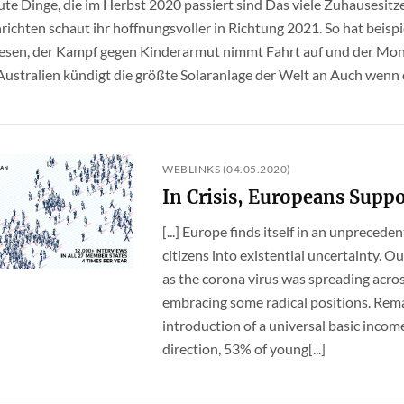
n gute Dinge, die im Herbst 2020 passiert sind Das viele Zuhausesi
richten schaut ihr hoffnungsvoller in Richtung 2021. So hat beisp
esen, der Kampf gegen Kinderarmut nimmt Fahrt auf und der Mond 
Australien kündigt die größte Solaranlage der Welt an Auch wenn d
WEBLINKS (04.05.2020)
In Crisis, Europeans Suppo
[...] Europe finds itself in an unprecede
citizens into existential uncertainty. 
as the corona virus was spreading acro
embracing some radical positions. Rem
introduction of a universal basic incom
direction, 53% of young[...]