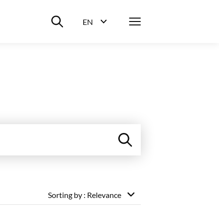
Suche ein-/ausblenden
Menü
EN
Sprachwahl ein-/ausblenden
Sorting by
: Relevance