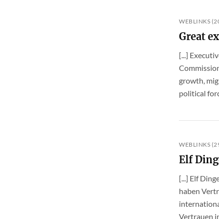
WEBLINKS (20
Great ex
[...] Execu
Commission m
growth, migr
political f
WEBLINKS (29
Elf Din
[...] Elf D
haben Vertr
internationa
Vertrauen i