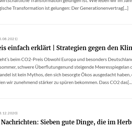
 wirtschaftliche Transformation gelungen ist. Wie leben wir im Jah
gische Transformation ist gelungen: Der Generationenvertrag[...]
.08.2021)
is einfach erklärt | Strategien gegen den Kl
 geht’s beim CO2-Preis Obwohl Europa und besonders Deutschland 
sommer, schwere Überflutungenund steigende Meeresspiegelan d
ndel ist kein Mythos, den sich besorgte Ökos ausgedacht haben, e
en wir zunehmend stärker zu spüren bekommen. Dass CO2 das[...
.12.2020)
 Nachrichten: Sieben gute Dinge, die im Herb