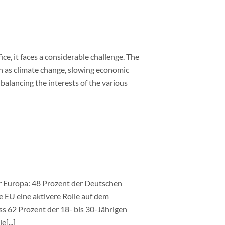
e, it faces a considerable challenge. The
ch as climate change, slowing economic
 balancing the interests of the various
für Europa: 48 Prozent der Deutschen
e EU eine aktivere Rolle auf dem
ass 62 Prozent der 18- bis 30-Jährigen
[...]