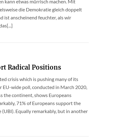
tzen kann etwas mürrisch machen. Mit
ielsweise die Demokratie gleich doppelt
ist anscheinend feuchter, als wir
as[...]
rt Radical Positions
nted crisis which is pushing many of its
Our EU-wide poll, conducted in March 2020,
ss the continent, shows Europeans
arkably, 71% of Europeans support the
e (UBI). Equally remarkably, but in another