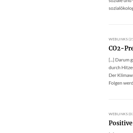
soziale und
sozialökolo
WEBLINKS (25
CO2-Pre
[...] Darum
durch Hitze
Der Klimawa
Folgen werd
WEBLINKS (03
Positive