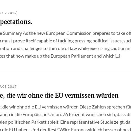
.09.2019)
pectations.
tive Summary As the new European Commission prepares to take offic
ust prove itself capable of tackling pressing political issues, su
ation and challenges to the rule of law while exercising caution in
orces that now make up the European Parliament and which[...]
.03.2019)
ge, die wir ohne die EU vermissen würden
inge, die wir ohne die EU vermissen würden Diese Zahlen sprechen 
auen in die Europäische Union. 76 Prozent wünschen sich, dass di
len politischen Parkett spielt. Eine repräsentative Studie zeigt, d
n die EU haben. Und der Rest? Wäre Europa wirklich besser ohne die