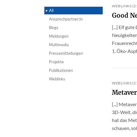
WEBLINKS (21
All
Good Ne
Ansprechpartner:in
[...] Elf gu
Blogs
Neuigkeiten
Meldungen
Frauenrecht
Multimedia
1. Öko-Asph
Pressemitteilungen
Projekte
Publikationen
Weblinks
WEBLINKS (21
Metaver
[...] Metav
3D-Welt, die
hat das Met
schauen, so