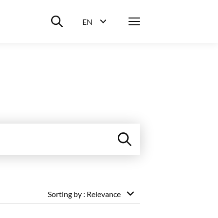
Suche ein-/ausblenden
Menü
EN
Sprachwahl ein-/ausblenden
Sorting by
: Relevance